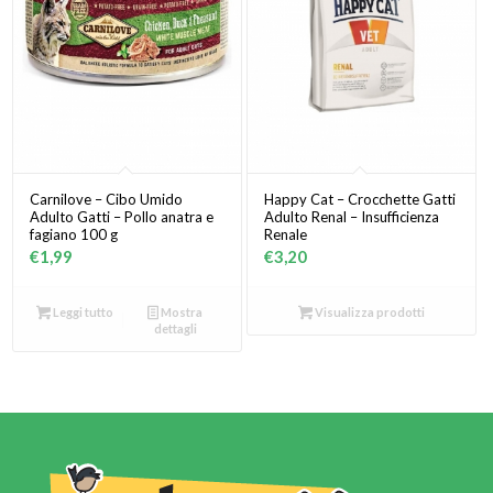
Carnilove – Cibo Umido
Happy Cat – Crocchette Gatti
Adulto Gatti – Pollo anatra e
Adulto Renal – Insufficienza
fagiano 100 g
Renale
€
1,99
€
3,20
Leggi tutto
Mostra
Visualizza prodotti
dettagli