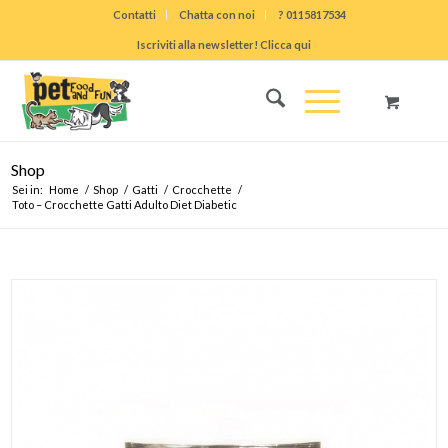
Contatti
Chatta con noi
? 0115817534
Iscriviti alla newsletter! Clicca qui
Shop
Sei in:
Home
/
Shop
/
Gatti
/
Crocchette
/
Toto – Crocchette Gatti Adulto Diet Diabetic