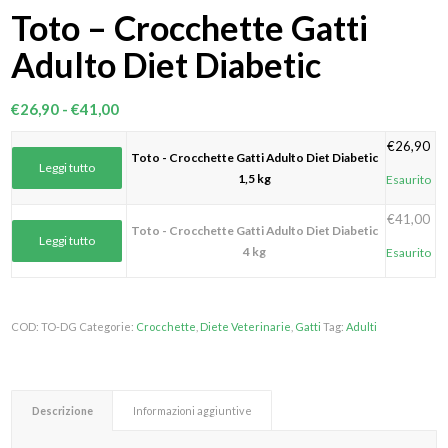
Toto – Crocchette Gatti
Adulto Diet Diabetic
Fascia
€
26,90
-
€
41,00
di
€
26,90
prezzo:
Toto - Crocchette Gatti Adulto Diet Diabetic
Leggi tutto
da
1,5 kg
Esaurito
€26,90
€
41,00
a
Toto - Crocchette Gatti Adulto Diet Diabetic
Leggi tutto
€41,00
4 kg
Esaurito
COD:
TO-DG
Categorie:
Crocchette
,
Diete Veterinarie
,
Gatti
Tag:
Adulti
Descrizione
Informazioni aggiuntive