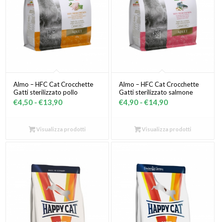
Almo – HFC Cat Crocchette
Almo – HFC Cat Crocchette
Gatti sterilizzato pollo
Gatti sterilizzato salmone
Fascia
Fascia
€
4,50
-
€
13,90
€
4,90
-
€
14,90
di
di
prezzo:
prezzo:
Visualizza prodotti
Visualizza prodotti
da
da
€4,50
€4,90
a
a
€13,90
€14,90