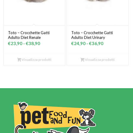
Toto – Crocchette Gatti
Toto – Crocchette Gatti
Adulto Diet Renale
Adulto Diet Urinary
Fascia
Fascia
€
23,90
-
€
38,90
€
24,90
-
€
36,90
di
di
prezzo:
prezzo:
Visualizza prodotti
Visualizza prodotti
da
da
€23,90
€24,90
a
a
€38,90
€36,90