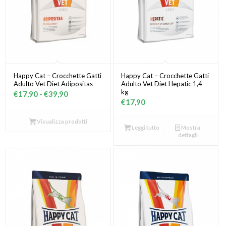
Happy Cat – Crocchette Gatti
Happy Cat – Crocchette Gatti
Adulto Vet Diet Adipositas
Adulto Vet Diet Hepatic 1,4
kg
Fascia
€
17,90
-
€
39,90
€
17,90
di
prezzo:
Visualizza prodotti
Leggi tutto
Mostra
da
dettagli
€17,90
a
€39,90