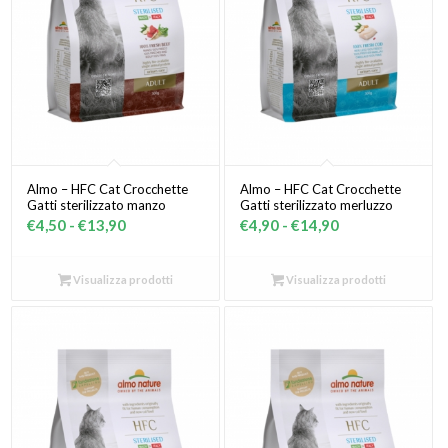
Almo – HFC Cat Crocchette
Almo – HFC Cat Crocchette
Gatti sterilizzato manzo
Gatti sterilizzato merluzzo
Fascia
Fascia
€
4,50
-
€
13,90
€
4,90
-
€
14,90
di
di
prezzo:
prezzo:
Visualizza prodotti
Visualizza prodotti
da
da
€4,50
€4,90
a
a
€13,90
€14,90