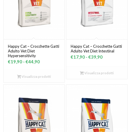
Happy Cat – Crocchette Gatti
Happy Cat – Crocchette Gatti
Adulto Vet Diet
Adulto Vet Diet Intestinal
Hypersensitivity
Fascia
€
17,90
-
€
39,90
Fascia
€
19,90
-
€
44,90
di
di
prezzo:
Visualizza prodotti
prezzo:
Visualizza prodotti
da
da
€17,90
€19,90
a
a
€39,90
€44,90