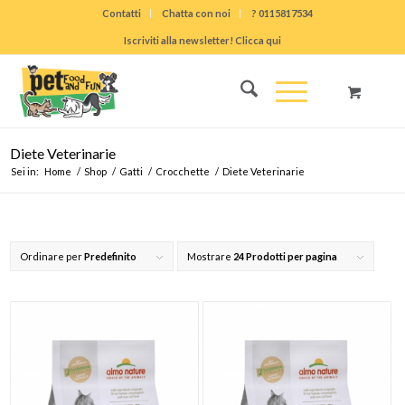
Contatti
Chatta con noi
? 0115817534
Iscriviti alla newsletter! Clicca qui
Diete Veterinarie
Sei in:
Home
/
Shop
/
Gatti
/
Crocchette
/
Diete Veterinarie
Ordinare per
Predefinito
Mostrare
24 Prodotti per pagina