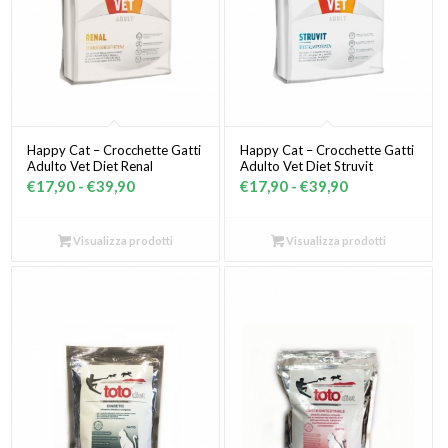
Happy Cat – Crocchette Gatti
Happy Cat – Crocchette Gatti
Adulto Vet Diet Renal
Adulto Vet Diet Struvit
Fascia
Fascia
€
17,90
-
€
39,90
€
17,90
-
€
39,90
di
di
prezzo:
prezzo:
Visualizza prodotti
Visualizza prodotti
da
da
€17,90
€17,90
a
a
€39,90
€39,90