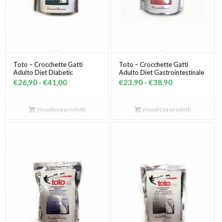
Toto – Crocchette Gatti
Toto – Crocchette Gatti
Adulto Diet Diabetic
Adulto Diet Gastrointestinale
Fascia
Fascia
€
26,90
-
€
41,00
€
23,90
-
€
38,90
di
di
prezzo:
prezzo:
Visualizza prodotti
Visualizza prodotti
da
da
€26,90
€23,90
a
a
€41,00
€38,90