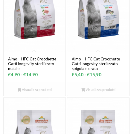
Almo – HFC Cat Crocchette
Almo – HFC Cat Crocchette
Gatti longevity sterilizzato
Gatti longevity sterilizzato
maiale
spigola e orata
Fascia
Fascia
€
4,90
-
€
14,90
€
5,40
-
€
15,90
di
di
prezzo:
prezzo:
Visualizza prodotti
Visualizza prodotti
da
da
€4,90
€5,40
a
a
€14,90
€15,90