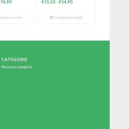
Fascia
Fascia
€
76,90
€
15,50
-
€
54,90
di
di
prezzo:
prezzo:
lizza prodotti
Visualizza prodotti
da
da
€22,50
€15,50
a
a
€76,90
€54,90
CATEGORIE
Nessuna categoria