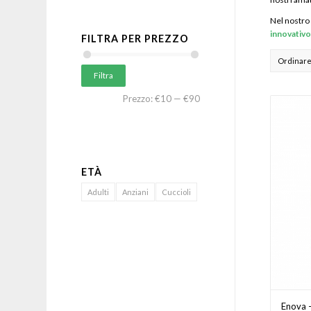
Nel nostro 
innovativ
FILTRA PER PREZZO
Ordinare
Filtra
Prezzo:
€10
—
€90
ETÀ
Adulti
Anziani
Cuccioli
Enova 