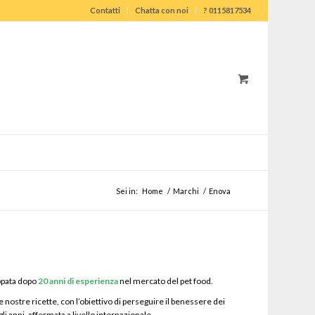
Contatti
Chatta con noi
? 0115817534
Sei in:
Home
/
Marchi
/
Enova
uppata dopo
20 anni di esperienza
nel mercato del pet food.
nostre ricette, con l’obiettivo di perseguire il benessere dei
li anni, affermata a livello internazionale.