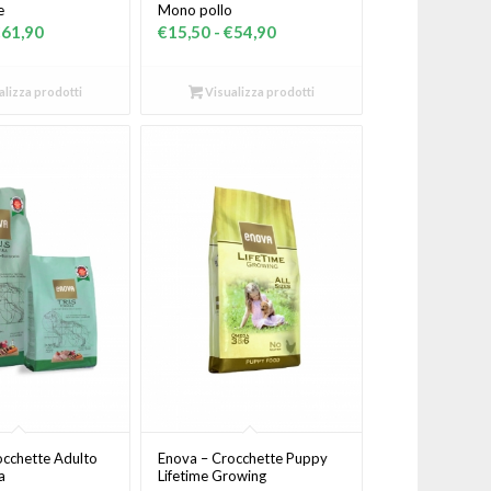
e
Mono pollo
Fascia
Fascia
€
61,90
€
15,50
-
€
54,90
di
di
prezzo:
prezzo:
lizza prodotti
Visualizza prodotti
da
da
€16,50
€15,50
a
a
€61,90
€54,90
occhette Adulto
Enova – Crocchette Puppy
a
Lifetime Growing