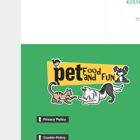
€
23,5