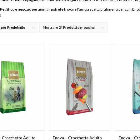
Pet Shop e negozio per animali potrete trovare l’ampia scelta di alimenti per cani Eno
o
!
 per
Predefinito
Mostrare
24 Prodotti per pagina
– Crocchette Adulto
Enova – Crocchette Adulto
Enova – Cr