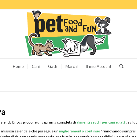
Home
Cani
Gatti
Marchi
Il mio Account
va
azienda Enova propone una gamma completa di
alimenti secchi per cani e gatti
, svil
na mission aziendale che persegue un
miglioramento continuo
“rinnovando sempre le 
i animali da compagnia, fornendo loro la migliore nutrizione possibile”, Enova si è, neg