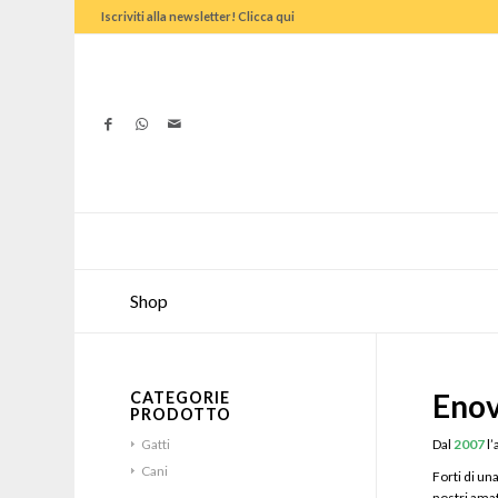
Iscriviti alla newsletter! Clicca qui
Shop
Eno
CATEGORIE
PRODOTTO
Gatti
Dal
2007
l’
Cani
Forti di u
nostri amat