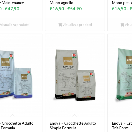
me Maintenance
Mono agnello
Mono pesc
Fascia
Fascia
0
-
€
47,90
€
16,50
-
€
54,90
€
16,50
-
di
di
prezzo:
prezzo:
Visualizza prodotti
Visualizza prodotti
Visua
da
da
€14,50
€16,50
a
a
€47,90
€54,90
– Crocchette Adulto
Enova – Crocchette Adulto
Enova – Cr
 Formula
Simple Formula
Tris Formul