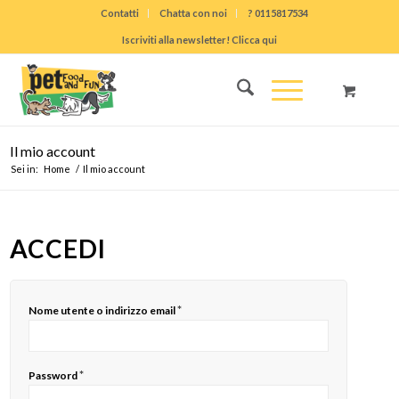
Contatti
Chatta con noi
? 0115817534
Iscriviti alla newsletter! Clicca qui
Il mio account
Sei in:
Home
/
Il mio account
ACCEDI
*
Nome utente o indirizzo email
*
Password