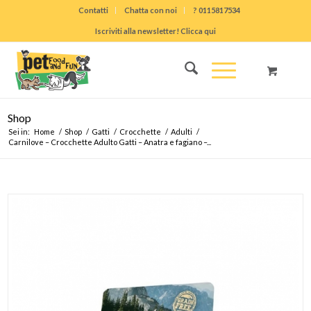
Contatti
Chatta con noi
? 0115817534
Iscriviti alla newsletter! Clicca qui
Shop
Sei in:
Home
/
Shop
/
Gatti
/
Crocchette
/
Adulti
/
Carnilove – Crocchette Adulto Gatti – Anatra e fagiano –...