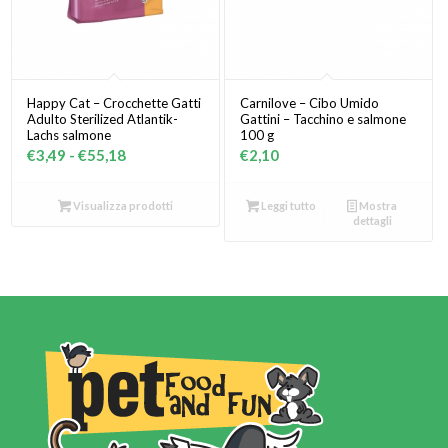
Happy Cat – Crocchette Gatti
Carnilove – Cibo Umido
Adulto Sterilized Atlantik-
Gattini – Tacchino e salmone
Lachs salmone
100 g
Fascia
€
3,49
-
€
55,18
€
2,10
di
prezzo:
Visualizza prodotti
Leggi tutto
Mostra
dettagli
da
€3,49
a
€55,18