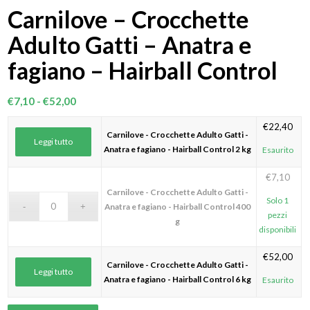
Carnilove – Crocchette
Adulto Gatti – Anatra e
fagiano – Hairball Control
Fascia
€
7,10
-
€
52,00
di
€
22,40
prezzo:
Carnilove - Crocchette Adulto Gatti -
Leggi tutto
da
Anatra e fagiano - Hairball Control 2 kg
Esaurito
€7,10
€
7,10
a
Carnilove - Crocchette Adulto Gatti -
€52,00
Solo 1
Anatra e fagiano - Hairball Control 400
pezzi
g
disponibili
€
52,00
Carnilove - Crocchette Adulto Gatti -
Leggi tutto
Anatra e fagiano - Hairball Control 6 kg
Esaurito