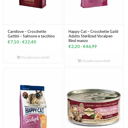
Carnilove – Crocchette
Happy Cat – Crocchette Gatti
Gattini – Salmone e tacchino
Adulto Sterilized Voralpen-
Rind manzo
Fascia
€
7,10
-
€
22,40
Fascia
€
3,20
-
€
46,99
di
di
prezzo:
Visualizza prodotti
prezzo:
Visualizza prodotti
da
da
€7,10
€3,20
a
a
€22,40
€46,99