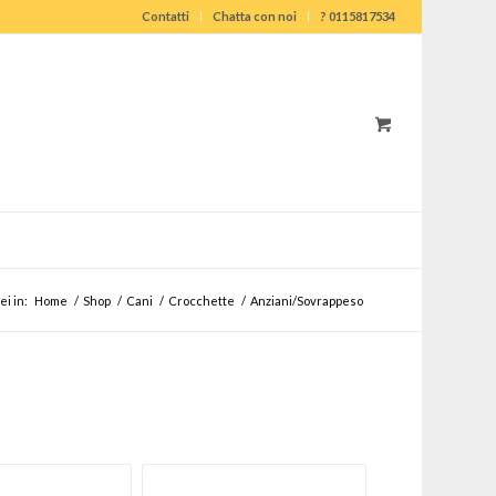
Contatti
Chatta con noi
? 0115817534
ei in:
Home
/
Shop
/
Cani
/
Crocchette
/
Anziani/Sovrappeso