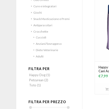
Cure e integratori
Giochi
Snack Masticazione e Premi
Antiparassitari
Crocchette
Cuccioli
Anziani/Sovrappeso
Diete Veterinarie
Adulti
Happy 
FILTRA PER
Cani Ad
Happy Dog
(1)
€
7,99
Petcurean
(2)
Toto
(1)
FILTRA PER PREZZO