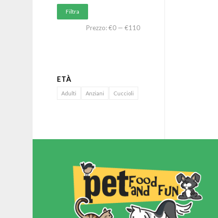
Filtra
Prezzo:
€0
—
€110
ETÀ
Adulti
Anziani
Cuccioli