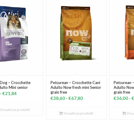
Dog – Crocchette
Petcurean – Crocchette Cani
Petcurean –
ulto Mini senior
Adulto Now fresh mini Senior
Adulto Now
grain free
grain free
Fascia
-
€
21,84
Fascia
€
38,60
-
€
67,80
€
36,00
-
di
di
prezzo:
Visualizza prodotti
prezzo:
Visualizza prodotti
Visua
da
da
€7,99
€38,60
a
a