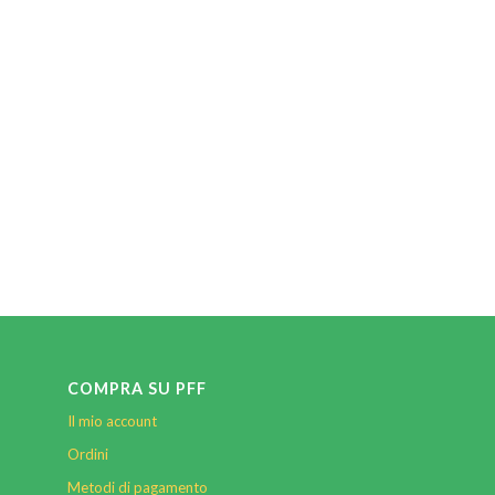
€21,84
€67,80
COMPRA SU PFF
Il mio account
Ordini
Metodi di pagamento