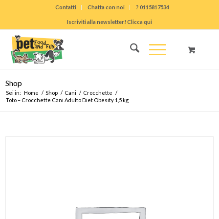
Contatti
Chatta con noi
? 0115817534
Iscriviti alla newsletter! Clicca qui
Shop
Sei in:
Home
/
Shop
/
Cani
/
Crocchette
/
Toto – Crocchette Cani Adulto Diet Obesity 1,5 kg