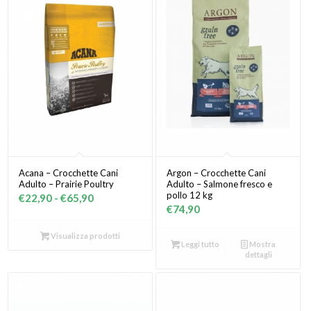
Acana – Crocchette Cani
Argon – Crocchette Cani
Adulto – Prairie Poultry
Adulto – Salmone fresco e
pollo 12 kg
Fascia
€
22,90
-
€
65,90
€
74,90
di
prezzo:
Visualizza prodotti
Leggi tutto
Mostra
da
dettagli
€22,90
a
€65,90