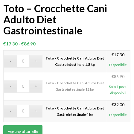
Toto – Crocchette Cani
Adulto Diet
Gastrointestinale
Fascia
€
17,30
-
€
86,90
di
€
17,30
prezzo:
Toto - Crocchette Cani Adulto Diet
da
Gastrointestinale 1,5 kg
Disponibile
€17,30
€
86,90
a
Toto - Crocchette Cani Adulto Diet
€86,90
Solo 1 pezzi
Gastrointestinale 12 kg
disponibili
€
32,00
Toto - Crocchette Cani Adulto Diet
Gastrointestinale 4 kg
Disponibile
Aggiungi al carrello