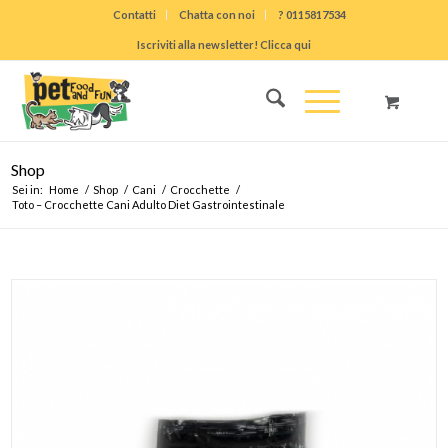
Contatti
Chatta con noi
? 0115817534
Iscriviti alla newsletter! Clicca qui
Shop
Sei in:
Home
/
Shop
/
Cani
/
Crocchette
/
Toto – Crocchette Cani Adulto Diet Gastrointestinale