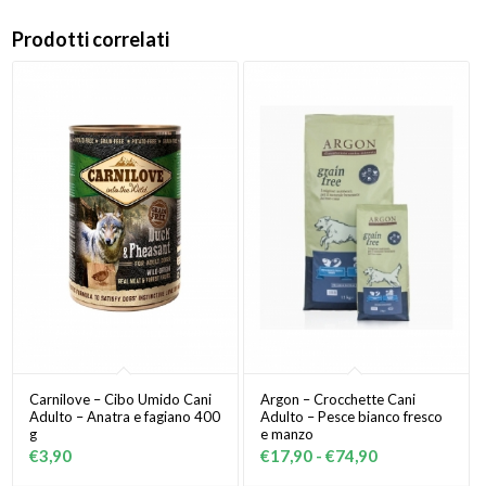
Prodotti correlati
Carnilove – Cibo Umido Cani
Argon – Crocchette Cani
Adulto – Anatra e fagiano 400
Adulto – Pesce bianco fresco
g
e manzo
Fascia
€
3,90
€
17,90
-
€
74,90
di