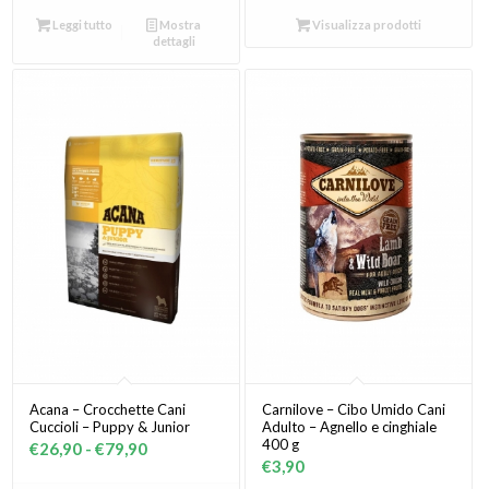
prezzo:
Leggi tutto
Mostra
Visualizza prodotti
dettagli
da
€17,90
a
€74,90
Acana – Crocchette Cani
Carnilove – Cibo Umido Cani
Cuccioli – Puppy & Junior
Adulto – Agnello e cinghiale
400 g
Fascia
€
26,90
-
€
79,90
€
3,90
di