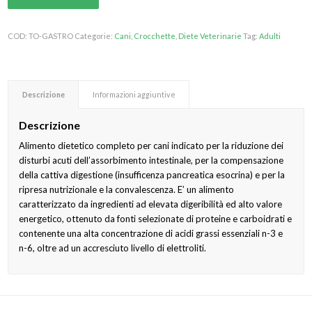
COD:
TO-GASTRO
Categorie:
Cani
,
Crocchette
,
Diete Veterinarie
Tag:
Adulti
Descrizione
Informazioni aggiuntive
Descrizione
Alimento dietetico completo per cani indicato per la riduzione dei
disturbi acuti dell’assorbimento intestinale, per la compensazione
della cattiva digestione (insufficenza pancreatica esocrina) e per la
ripresa nutrizionale e la convalescenza. E’ un alimento
caratterizzato da ingredienti ad elevata digeribilità ed alto valore
energetico, ottenuto da fonti selezionate di proteine e carboidrati e
contenente una alta concentrazione di acidi grassi essenziali n-3 e
n-6, oltre ad un accresciuto livello di elettroliti.