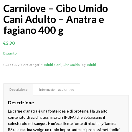
Carnilove – Cibo Umido
Cani Adulto – Anatra e
fagiano 400 g
€
3,90
Esaurito
COD:
CA-VP029
Categorie:
Adulti
,
Cani
,
Cibo Umido
Tag:
Adulti
Descrizione
Informazioni aggiuntive
Descrizione
La carne d’anatra è una fonte ideale di proteine. Ha un alto
contenuto di acidi grassi insaturi (PUFA) che abbassano il
colesterolo nel sangue. È un’eccellente fonte di niacina (vitamina
B3). La niacina svolge un ruolo importante nei processi metabolici