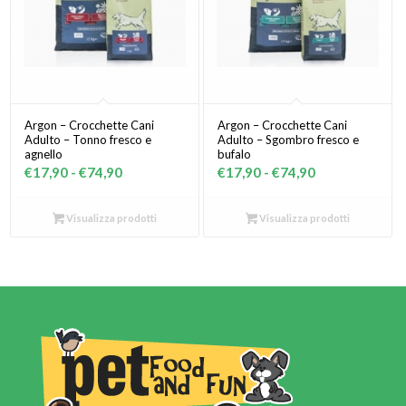
Argon – Crocchette Cani
Argon – Crocchette Cani
Adulto – Tonno fresco e
Adulto – Sgombro fresco e
agnello
bufalo
Fascia
Fascia
€
17,90
-
€
74,90
€
17,90
-
€
74,90
di
di
prezzo:
prezzo:
Visualizza prodotti
Visualizza prodotti
da
da
€17,90
€17,90
a
a
€74,90
€74,90