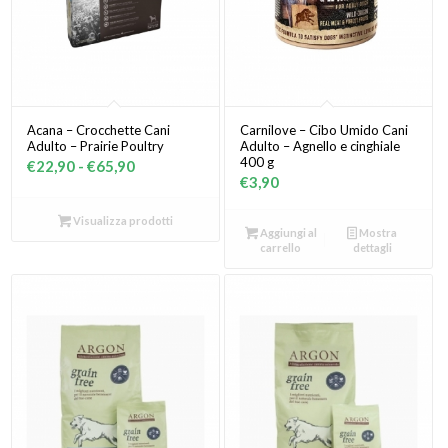
Acana – Crocchette Cani
Carnilove – Cibo Umido Cani
Adulto – Prairie Poultry
Adulto – Agnello e cinghiale
400 g
Fascia
€
22,90
-
€
65,90
€
3,90
di
prezzo:
Visualizza prodotti
Aggiungi al
Mostra
da
carrello
dettagli
€22,90
a
€65,90