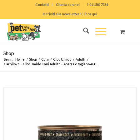
Contatti
Chatta con noi
? 0115817534
Iscriviti alla newsletter! Clicca qui
Shop
Sei in:
Home
/
Shop
/
Cani
/
Cibo Umido
/
Adulti
/
Carnilove – Cibo Umido Cani Adulto – Anatra e fagiano 400 ...