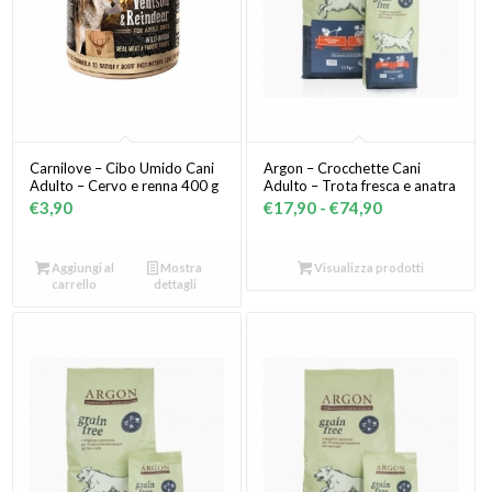
Carnilove – Cibo Umido Cani
Argon – Crocchette Cani
Adulto – Cervo e renna 400 g
Adulto – Trota fresca e anatra
Fascia
€
3,90
€
17,90
-
€
74,90
di
prezzo:
Aggiungi al
Mostra
Visualizza prodotti
da
carrello
dettagli
€17,90
a
€74,90