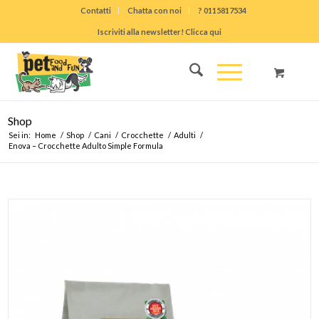
Contatti
Chatta con noi
? 0115817534
Iscriviti alla newsletter! Clicca qui
Shop
Sei in:
Home
/
Shop
/
Cani
/
Crocchette
/
Adulti
/
Enova – Crocchette Adulto Simple Formula