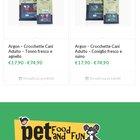
Argon – Crocchette Cani
Argon – Crocchette Cani
Adulto – Tonno fresco e
Adulto – Coniglio fresco e
agnello
suino
Fascia
Fascia
€
17,90
-
€
74,90
€
17,90
-
€
74,90
di
di
prezzo:
prezzo:
Visualizza prodotti
Visualizza prodotti
da
da
€17,90
€17,90
a
a
€74,90
€74,90