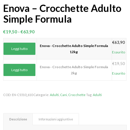
Enova – Crocchette Adulto
Simple Formula
Fascia
€
19,50
-
€
63,90
di
€
63,90
prezzo:
Enova - Crocchette Adulto Simple Formula
Leggi tutto
da
12kg
Esaurito
€19,50
€
19,50
a
Enova - Crocchette Adulto Simple Formula
Leggi tutto
€63,90
2kg
Esaurito
COD:
EN-CS510_610
Categorie:
Adulti
,
Cani
,
Crocchette
Tag:
Adulti
Descrizione
Informazioni aggiuntive