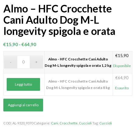
Almo – HFC Crocchette
Cani Adulto Dog M-L
longevity spigola e orata
Fascia
€
15,90
-
€
64,90
di
€
15,90
prezzo:
Almo - HFC Crocchette Cani Adulto
da
Dog M-L longevity spigola e orata 1,2 kg
Disponibile
€15,90
€
64,90
a
Almo - HFC Crocchette Cani Adulto
Leggi tutto
€64,90
Dog M-L longevity spigola e orata 8 kg
Esaurito
Aggiungi al carrello
COD:
AL-9320_9370
Categorie:
Cani
,
Crocchette
,
Cuccioli
Tag:
Cuccioli