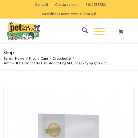
Contatti
Chatta con noi
? 0115817534
Iscriviti alla newsletter! Clicca qui
Shop
Sei in:
Home
/
Shop
/
Cani
/
Crocchette
/
Almo – HFC Crocchette Cani Adulto Dog M-L longevity spigola e or...