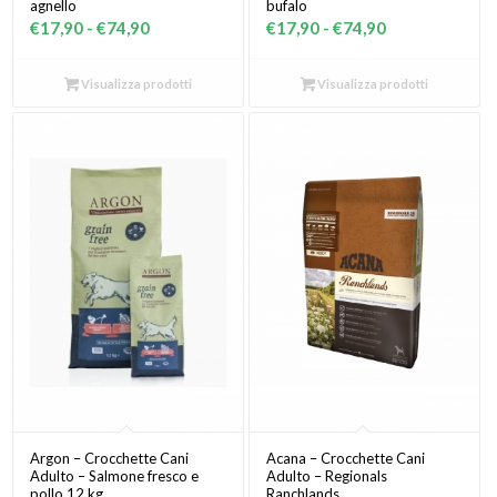
agnello
bufalo
Fascia
Fascia
€
17,90
-
€
74,90
€
17,90
-
€
74,90
di
di
prezzo:
prezzo:
Visualizza prodotti
Visualizza prodotti
da
da
€17,90
€17,90
a
a
€74,90
€74,90
Argon – Crocchette Cani
Acana – Crocchette Cani
Adulto – Salmone fresco e
Adulto – Regionals
pollo 12 kg
Ranchlands