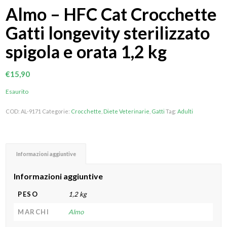
Almo – HFC Cat Crocchette
Gatti longevity sterilizzato
spigola e orata 1,2 kg
€
15,90
Esaurito
COD:
AL-9171
Categorie:
Crocchette
,
Diete Veterinarie
,
Gatti
Tag:
Adulti
Informazioni aggiuntive
Informazioni aggiuntive
PESO
1,2 kg
MARCHI
Almo