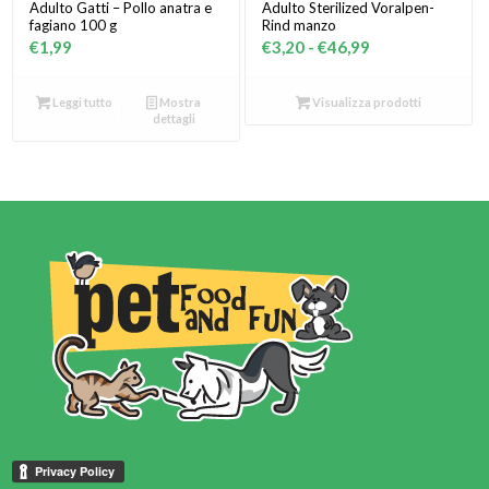
Adulto Gatti – Pollo anatra e
Adulto Sterilized Voralpen-
fagiano 100 g
Rind manzo
Fascia
€
1,99
€
3,20
-
€
46,99
di
prezzo:
Leggi tutto
Mostra
Visualizza prodotti
dettagli
da
€3,20
a
€46,99