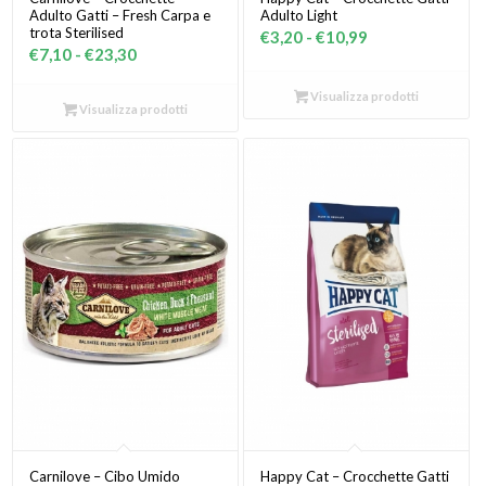
Adulto Gatti – Fresh Carpa e
Adulto Light
trota Sterilised
Fascia
€
3,20
-
€
10,99
Fascia
€
7,10
-
€
23,30
di
di
prezzo:
Visualizza prodotti
prezzo:
Visualizza prodotti
da
da
€3,20
€7,10
a
a
€10,99
€23,30
Carnilove – Cibo Umido
Happy Cat – Crocchette Gatti