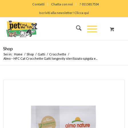
Contatti
Chatta con noi
? 0115817534
Iscriviti alla newsletter! Clicca qui
Shop
Sei in:
Home
/
Shop
/
Gatti
/
Crocchette
/
Almo – HFC Cat Crocchette Gatti longevity sterilizzato spigola e...