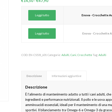
Fascia
€
14,50
-
€
47,90
di
prezzo:
Leggi tutto
Enova - Crocchette Ad
da
€14,50
a
Leggi tutto
Enova - Crocchette A
€47,90
COD:
EN-CS531_631
Categorie:
Adulti
,
Cani
,
Crocchette
Tag:
Adulti
Descrizione
Informazioni aggiuntive
Descrizione
È l’alimento di mantenimento adatto a tutti i cani adulti, c
ingredienti e performance nutrizionali. Il pollo e le uova app
amminoacidi essenziali, ideali per il mantenimento di una mus
sportivi. Il bilanciamento tra Omega-6 e Omega-3 da grasso 