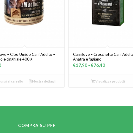
love – Cibo Umido Cani Adulto –
Carnilove – Crocchette Cani Adult
o e cinghiale 400 g
Anatra e fagiano
Fascia
0
€
17,90
-
€
76,40
di
prezzo:
ungi al carrello
Mostra dettagli
Visualizza prodotti
da
€17,90
a
€76,40
COMPRA SU PFF