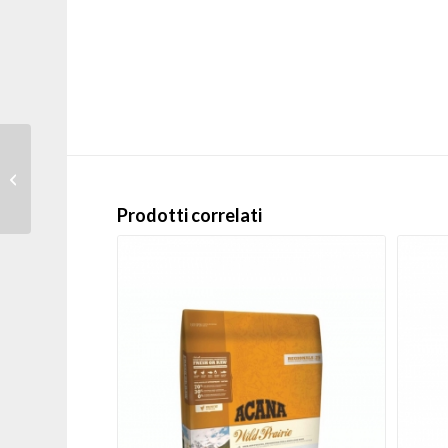
Enova – Crocchette
Adulto Lifetime
Maintenance 2 kg
Prodotti correlati