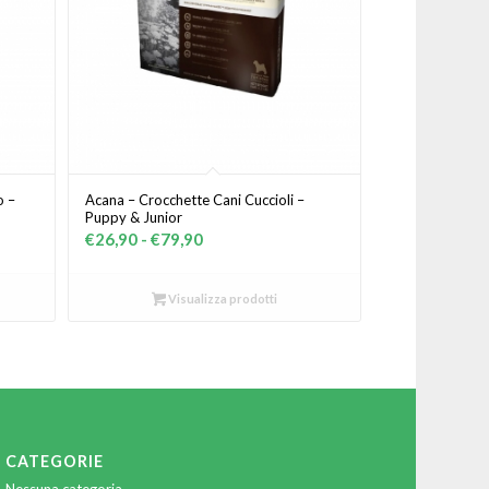
o –
Acana – Crocchette Cani Cuccioli –
Puppy & Junior
Fascia
€
26,90
-
€
79,90
di
prezzo:
Visualizza prodotti
da
€26,90
a
€79,90
CATEGORIE
Nessuna categoria