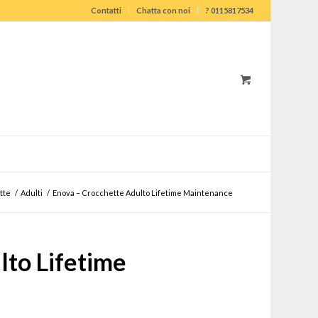
Contatti
Chatta con noi
? 0115817534
tte
/
Adulti
/
Enova – Crocchette Adulto Lifetime Maintenance
lto Lifetime