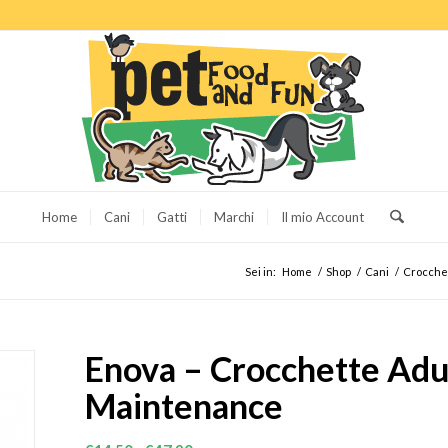
Home
Cani
Gatti
Marchi
Il mio Account
Sei in:
Home
/
Shop
/
Cani
/
Crocche
Enova – Crocchette Adu
Maintenance