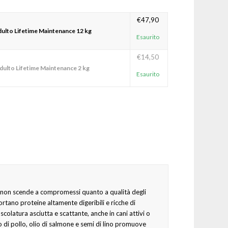
€
47,90
ulto Lifetime Maintenance 12 kg
Esaurito
€
14,50
dulto Lifetime Maintenance 2 kg
Esaurito
he non scende a compromessi quanto a qualità degli
ortano proteine altamente digeribili e ricche di
colatura asciutta e scattante, anche in cani attivi o
di pollo, olio di salmone e semi di lino promuove