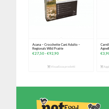
Acana – Crocchette Cani Adulto –
Carni
Regionals Wild Prairie
Agnell
Fascia
€
27,50
-
€
92,90
€
3,9
di
prezzo:
Visualizza prodotti
Aggi
da
€27,50
a
€92,90