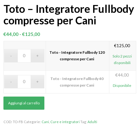
Toto – Integratore Fullbody
compresse per Cani
Fascia
€
44,00
-
€
125,00
di
€
125,00
prezzo:
Toto - Integratore Fullbody 120
da
Solo 2 pezzi
compresse per Cani
disponibili
€44,00
a
€
44,00
€125,00
Toto - Integratore Fullbody 40
compresse per Cani
Disponibile
Aggiungi al carrello
COD:
TO-FB
Categorie:
Cani
,
Cure e integratori
Tag:
Adulti