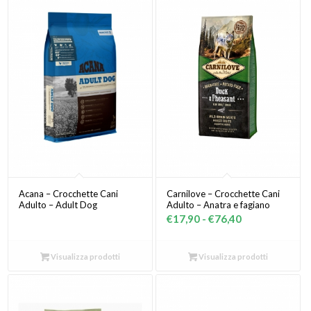
Acana – Crocchette Cani
Carnilove – Crocchette Cani
Adulto – Adult Dog
Adulto – Anatra e fagiano
Fascia
€
17,90
-
€
76,40
di
prezzo:
Visualizza prodotti
Visualizza prodotti
da
€17,90
a