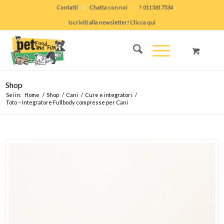
Contatti
Chatta con noi
? 0115817534
Iscriviti alla newsletter! Clicca qui
Shop
Sei in:
Home
/
Shop
/
Cani
/
Cure e integratori
/
Toto – Integratore Fullbody compresse per Cani