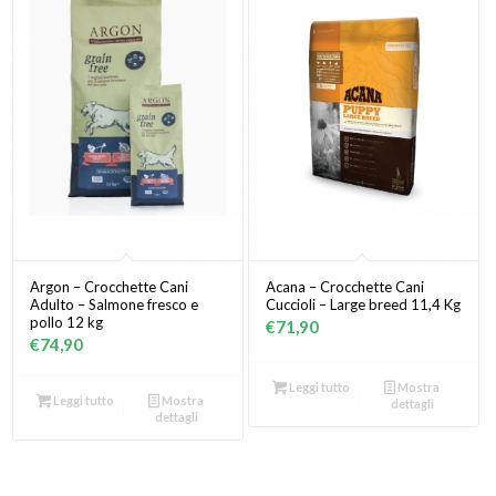
€76,40
Argon – Crocchette Cani
Acana – Crocchette Cani
Adulto – Salmone fresco e
Cuccioli – Large breed 11,4 Kg
pollo 12 kg
€
71,90
€
74,90
Leggi tutto
Mostra
Leggi tutto
Mostra
dettagli
dettagli