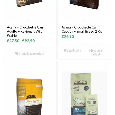
Acana – Crocchette Cani
Acana – Crocchette Cani
Adulto – Regionals Wild
Cuccioli – Small Breed 2 Kg
Prairie
€
26,90
Fascia
€
27,50
-
€
92,90
di
Leggi tutto
Mostra
prezzo:
Visualizza prodotti
dettagli
da
€27,50
a
€92,90