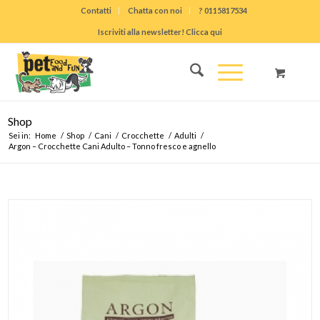
Contatti
Chatta con noi
? 0115817534
Iscriviti alla newsletter! Clicca qui
Shop
Sei in:
Home
/
Shop
/
Cani
/
Crocchette
/
Adulti
/
Argon – Crocchette Cani Adulto – Tonno fresco e agnello