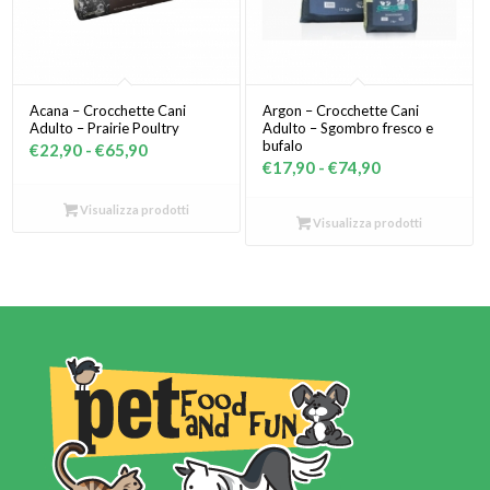
Acana – Crocchette Cani
Argon – Crocchette Cani
Adulto – Prairie Poultry
Adulto – Sgombro fresco e
bufalo
Fascia
€
22,90
-
€
65,90
Fascia
€
17,90
-
€
74,90
di
di
prezzo:
Visualizza prodotti
prezzo:
Visualizza prodotti
da
da
€22,90
€17,90
a
a
€65,90
€74,90