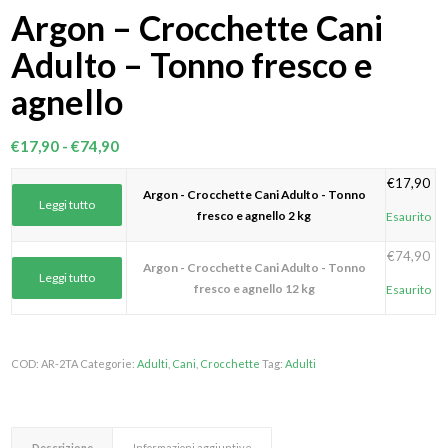
Argon – Crocchette Cani
Adulto – Tonno fresco e
agnello
Fascia
€
17,90
-
€
74,90
di
€
17,90
prezzo:
Argon - Crocchette Cani Adulto - Tonno
Leggi tutto
da
fresco e agnello 2 kg
Esaurito
€17,90
€
74,90
a
Argon - Crocchette Cani Adulto - Tonno
Leggi tutto
€74,90
fresco e agnello 12 kg
Esaurito
COD:
AR-2TA
Categorie:
Adulti
,
Cani
,
Crocchette
Tag:
Adulti
Descrizione
Informazioni aggiuntive