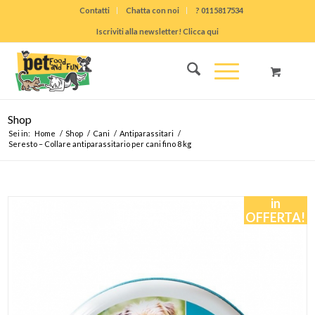
Contatti
Chatta con noi
? 0115817534
Iscriviti alla newsletter! Clicca qui
Shop
Sei in:
Home
/
Shop
/
Cani
/
Antiparassitari
/
Seresto – Collare antiparassitario per cani fino 8 kg
in
OFFERTA!