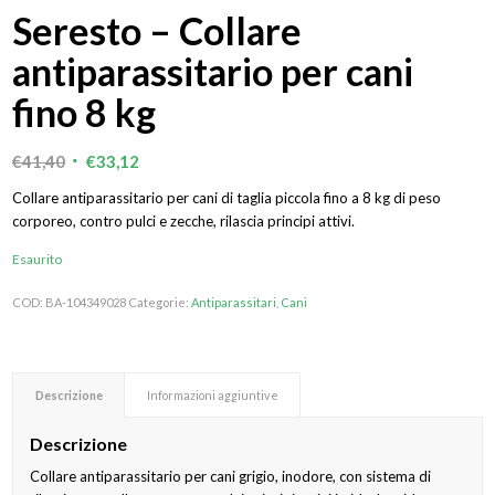
Seresto – Collare
antiparassitario per cani
fino 8 kg
Il
Il
€
41,40
€
33,12
prezzo
prezzo
Collare antiparassitario per cani di taglia piccola fino a 8 kg di peso
originale
attuale
corporeo, contro pulci e zecche, rilascia principi attivi.
era:
è:
Esaurito
€41,40.
€33,12.
COD:
BA-104349028
Categorie:
Antiparassitari
,
Cani
Descrizione
Informazioni aggiuntive
Descrizione
Collare antiparassitario per cani grigio, inodore, con sistema di