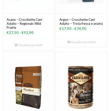
Acana – Crocchette Cani
Argon – Crocchette Cani
Adulto – Regionals Wild
Adulto – Trota fresca e anatra
Prairie
Fascia
€
17,90
-
€
74,90
Fascia
€
27,50
-
€
92,90
di
di
prezzo:
Visualizza prodotti
prezzo:
Visualizza prodotti
da
da
€17,90
€27,50
a
a
€74,90
€92,90