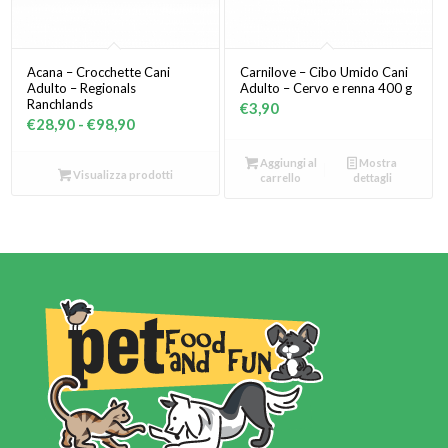
Acana – Crocchette Cani
Carnilove – Cibo Umido Cani
Adulto – Regionals
Adulto – Cervo e renna 400 g
Ranchlands
€
3,90
Fascia
€
28,90
-
€
98,90
di
Aggiungi al
Mostra
prezzo:
Visualizza prodotti
carrello
dettagli
da
€28,90
a
€98,90