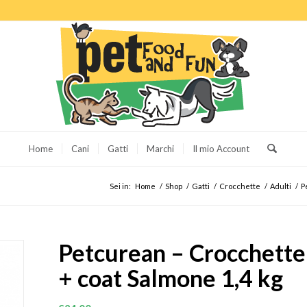
Home
Cani
Gatti
Marchi
Il mio Account
Sei in:
Home
/
Shop
/
Gatti
/
Crocchette
/
Adulti
/
P
Petcurean – Crocchette 
+ coat Salmone 1,4 kg