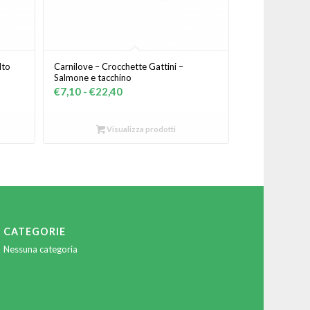
lto
Carnilove – Crocchette Gattini –
Salmone e tacchino
Fascia
€
7,10
-
€
22,40
di
prezzo:
Visualizza prodotti
da
€7,10
a
€22,40
CATEGORIE
Nessuna categoria