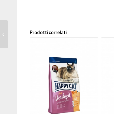
Petcurean – Crocchette
Prodotti correlati
Gatti Adulto Go!
Sensivity + shine Anatra
1,4 ...