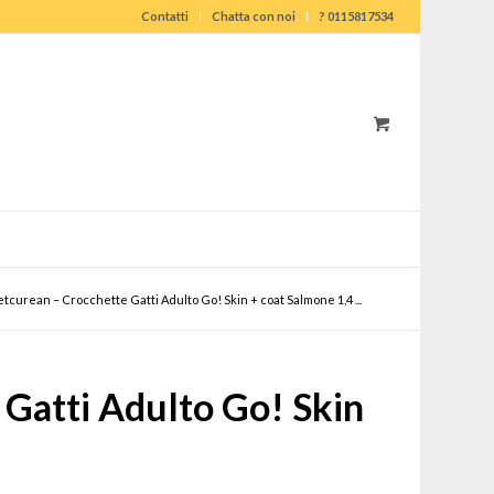
Contatti
Chatta con noi
? 0115817534
etcurean – Crocchette Gatti Adulto Go! Skin + coat Salmone 1,4 ...
Gatti Adulto Go! Skin