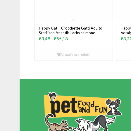
Happy Cat – Crocchette Gatti Adulto
Happy
Sterilized Atlantik-Lachs salmone
Voral
Fascia
€
3,49
-
€
55,18
€
3,2
di
prezzo:
Visualizza prodotti
da
€3,49
a
€55,18