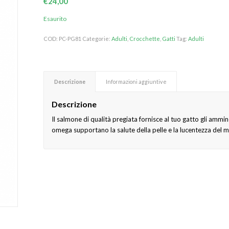
€
24,00
Esaurito
COD:
PC-PG81
Categorie:
Adulti
,
Crocchette
,
Gatti
Tag:
Adulti
Descrizione
Informazioni aggiuntive
Descrizione
Il salmone di qualità pregiata fornisce al tuo gatto gli ammino
omega supportano la salute della pelle e la lucentezza del ma