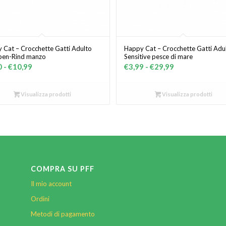
 Cat – Crocchette Gatti Adulto
Happy Cat – Crocchette Gatti Adu
pen-Rind manzo
Sensitive pesce di mare
Fascia
Fascia
0
-
€
10,99
€
3,99
-
€
29,99
di
di
prezzo:
prezzo:
Visualizza prodotti
Visualizza prodotti
da
da
€3,20
€3,99
a
a
€10,99
€29,99
COMPRA SU PFF
Il mio account
Ordini
Metodi di pagamento