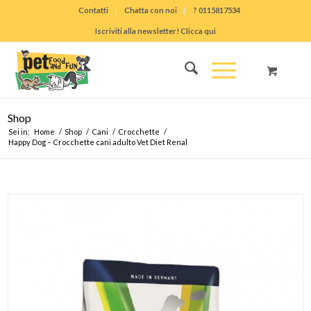
Contatti
Chatta con noi
? 0115817534
Iscriviti alla newsletter! Clicca qui
Shop
Sei in:
Home
/
Shop
/
Cani
/
Crocchette
/
Happy Dog – Crocchette cani adulto Vet Diet Renal