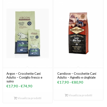
Argon – Crocchette Cani
Carnilove – Crocchette Cani
Adulto – Coniglio fresco e
Adulto – Agnello e cinghiale
suino
Fascia
€
17,90
-
€
80,90
Fascia
€
17,90
-
€
74,90
di
di
prezzo:
Visualizza prodotti
prezzo:
Visualizza prodotti
da
da
€17,90