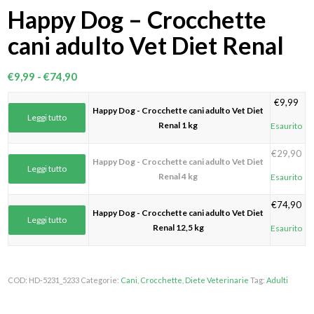
Happy Dog – Crocchette
cani adulto Vet Diet Renal
Fascia
€
9,99
-
€
74,90
di
€
9,99
prezzo:
Happy Dog - Crocchette cani adulto Vet Diet
Leggi tutto
da
Renal 1 kg
Esaurito
€9,99
€
29,90
a
Happy Dog - Crocchette cani adulto Vet Diet
Leggi tutto
€74,90
Renal 4 kg
Esaurito
€
74,90
Happy Dog - Crocchette cani adulto Vet Diet
Leggi tutto
Renal 12,5 kg
Esaurito
COD:
HD-5231_5233
Categorie:
Cani
,
Crocchette
,
Diete Veterinarie
Tag:
Adulti