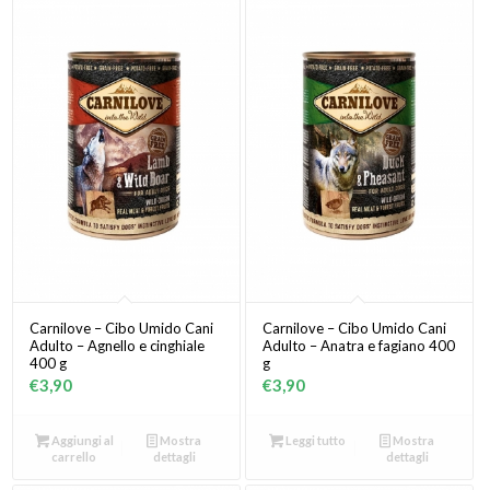
Carnilove – Cibo Umido Cani
Carnilove – Cibo Umido Cani
Adulto – Agnello e cinghiale
Adulto – Anatra e fagiano 400
400 g
g
€
3,90
€
3,90
Aggiungi al
Mostra
Leggi tutto
Mostra
carrello
dettagli
dettagli