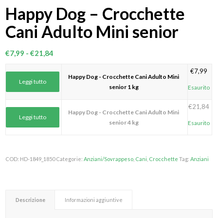
Happy Dog – Crocchette
Cani Adulto Mini senior
Fascia
€
7,99
-
€
21,84
di
€
7,99
prezzo:
Happy Dog - Crocchette Cani Adulto Mini
Leggi tutto
da
senior 1 kg
Esaurito
€7,99
€
21,84
a
Happy Dog - Crocchette Cani Adulto Mini
Leggi tutto
€21,84
senior 4 kg
Esaurito
COD:
HD-1849_1850
Categorie:
Anziani/Sovrappeso
,
Cani
,
Crocchette
Tag:
Anziani
Descrizione
Informazioni aggiuntive