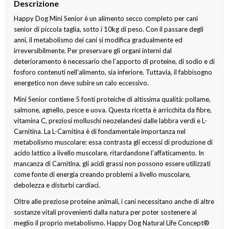
Descrizione
Happy Dog Mini Senior è un alimento secco completo per cani
senior di piccola taglia, sotto i 10kg di peso. Con il passare degli
anni, il metabolismo dei cani si modifica gradualmente ed
irreversibilmente. Per preservare gli organi interni dal
deterioramento è necessario che l’apporto di proteine, di sodio e di
fosforo contenuti nell’alimento, sia inferiore. Tuttavia, il fabbisogno
energetico non deve subire un calo eccessivo.
Mini Senior contiene 5 fonti proteiche di altissima qualità: pollame,
salmone, agnello, pesce e uova. Questa ricetta è arricchita da fibre,
vitamina C, preziosi molluschi neozelandesi dalle labbra verdi e L-
Carnitina. La L-Carnitina è di fondamentale importanza nel
metabolismo muscolare: essa contrasta gli eccessi di produzione di
acido lattico a livello muscolare, ritardandone l’affaticamento. In
mancanza di Carnitina, gli acidi grassi non possono essere utilizzati
come fonte di energia creando problemi a livello muscolare,
debolezza e disturbi cardiaci.
Oltre alle preziose proteine animali, i cani necessitano anche di altre
sostanze vitali provenienti dalla natura per poter sostenere al
meglio il proprio metabolismo. Happy Dog Natural Life Concept®