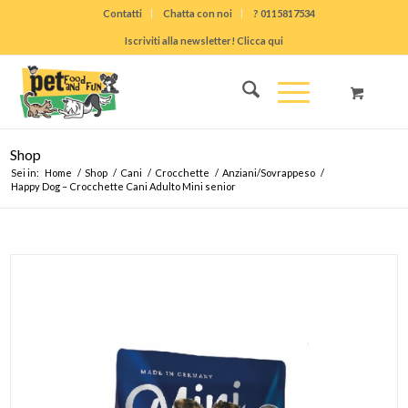
Contatti
Chatta con noi
? 0115817534
Iscriviti alla newsletter! Clicca qui
Shop
Sei in:
Home
/
Shop
/
Cani
/
Crocchette
/
Anziani/Sovrappeso
/
Happy Dog – Crocchette Cani Adulto Mini senior