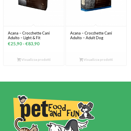
Acana – Crocchette Cani
Acana – Crocchette Cani
Adulto – Light & Fit
Adulto – Adult Dog
Fascia
€
25,90
-
€
83,90
di
prezzo:
Visualizza prodotti
Visualizza prodotti
da
€25,90
a
€83,90