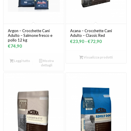
Argon – Crocchette Cani
Acana – Crocchette Cani
Adulto – Salmone fresco e
Adulto – Classic Red
pollo 12 kg
Fascia
€
23,90
-
€
72,90
€
74,90
di
prezzo:
Visualizza prodotti
Leggi tutto
Mostra
da
dettagli
€23,90
a
€72,90