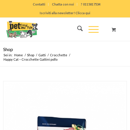
Contatti
Chatta con noi
? 0115817534
Iscriviti alla newsletter! Clicca qui
Shop
Sei in:
Home
/
Shop
/
Gatti
/
Crocchette
/
Happy Cat – Crocchette Gattini pollo