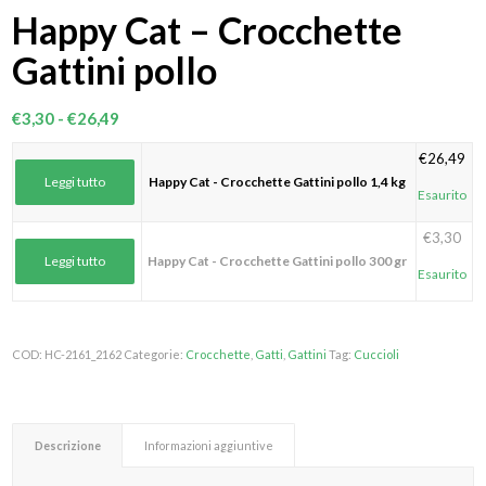
Happy Cat – Crocchette
Gattini pollo
Fascia
€
3,30
-
€
26,49
di
€
26,49
prezzo:
Leggi tutto
Happy Cat - Crocchette Gattini pollo 1,4 kg
da
Esaurito
€3,30
€
3,30
a
Leggi tutto
Happy Cat - Crocchette Gattini pollo 300 gr
€26,49
Esaurito
COD:
HC-2161_2162
Categorie:
Crocchette
,
Gatti
,
Gattini
Tag:
Cuccioli
Descrizione
Informazioni aggiuntive