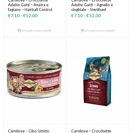
Carnilove – Crocchette
Carnilove – Crocchette
Adulto Gatti – Anatra e
Adulto Gatti – Agnello e
fagiano – Hairball Control
cinghiale – Sterilised
Fascia
Fascia
€
7,10
-
€
52,00
€
7,10
-
€
52,00
di
di
prezzo:
prezzo:
Visualizza prodotti
Visualizza prodotti
da
da
€7,10
€7,10
a
a
€52,00
€52,00
Carnilove – Cibo Umido
Carnilove – Crocchette