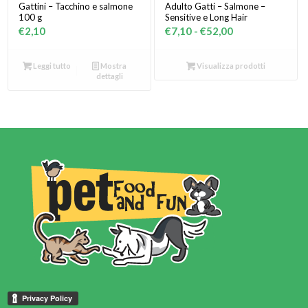
Gattini – Tacchino e salmone
Adulto Gatti – Salmone –
100 g
Sensitive e Long Hair
Fascia
€
2,10
€
7,10
-
€
52,00
di
prezzo:
Leggi tutto
Mostra
Visualizza prodotti
dettagli
da
€7,10
a
€52,00