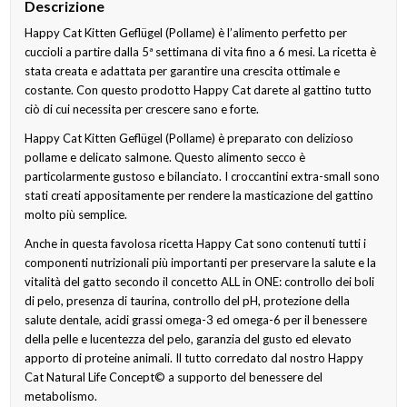
Descrizione
Happy Cat Kitten Geflügel (Pollame) è l’alimento perfetto per
cuccioli a partire dalla 5ª settimana di vita fino a 6 mesi. La ricetta è
stata creata e adattata per garantire una crescita ottimale e
costante. Con questo prodotto Happy Cat darete al gattino tutto
ciò di cui necessita per crescere sano e forte.
Happy Cat Kitten Geflügel (Pollame) è preparato con delizioso
pollame e delicato salmone. Questo alimento secco è
particolarmente gustoso e bilanciato. I croccantini extra-small sono
stati creati appositamente per rendere la masticazione del gattino
molto più semplice.
Anche in questa favolosa ricetta Happy Cat sono contenuti tutti i
componenti nutrizionali più importanti per preservare la salute e la
vitalità del gatto secondo il concetto ALL in ONE: controllo dei boli
di pelo, presenza di taurina, controllo del pH, protezione della
salute dentale, acidi grassi omega-3 ed omega-6 per il benessere
della pelle e lucentezza del pelo, garanzia del gusto ed elevato
apporto di proteine animali. Il tutto corredato dal nostro Happy
Cat Natural Life Concept© a supporto del benessere del
metabolismo.