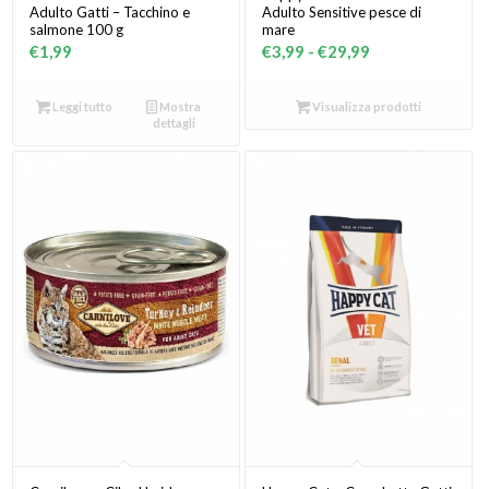
Adulto Gatti – Tacchino e
Adulto Sensitive pesce di
salmone 100 g
mare
Fascia
€
1,99
€
3,99
-
€
29,99
di
prezzo:
Leggi tutto
Mostra
Visualizza prodotti
dettagli
da
€3,99
a
€29,99