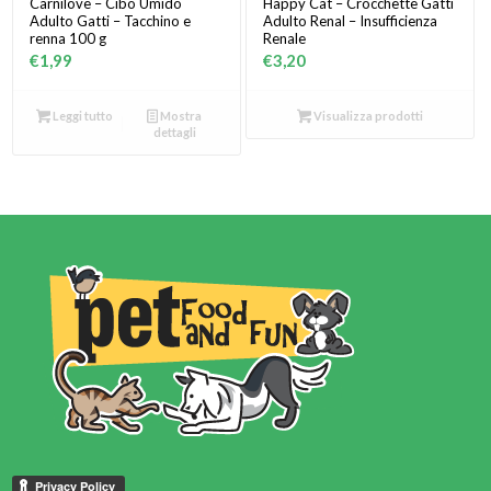
Carnilove – Cibo Umido
Happy Cat – Crocchette Gatti
Adulto Gatti – Tacchino e
Adulto Renal – Insufficienza
renna 100 g
Renale
€
1,99
€
3,20
Leggi tutto
Mostra
Visualizza prodotti
dettagli