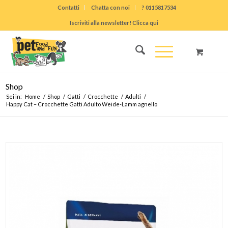
Contatti
Chatta con noi
? 0115817534
Iscriviti alla newsletter! Clicca qui
Shop
Sei in:
Home
/
Shop
/
Gatti
/
Crocchette
/
Adulti
/
Happy Cat – Crocchette Gatti Adulto Weide-Lamm agnello