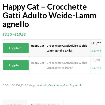
Happy Cat – Crocchette
Gatti Adulto Weide-Lamm
agnello
Fascia
€
3,20
-
€
10,99
di
€
10,99
prezzo:
Happy Cat - Crocchette Gatti Adulto Weide-
Leggi tutto
da
Lamm agnello 1,4 kg
Esaurito
€3,20
€
3,20
a
Happy Cat - Crocchette Gatti Adulto Weide-
Leggi tutto
€10,99
Lamm agnello 300 gr
Esaurito
COD:
HC-2208_2211
Categorie:
Adulti
,
Crocchette
,
Gatti
Tag:
Adulti
Descrizione
Informazioni aggiuntive