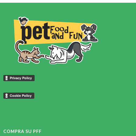
a
€29,99
€55,18
COMPRA SU PFF