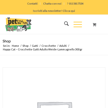
Contatti
Chatta con noi
? 0115817534
Iscriviti alla newsletter! Clicca qui
Shop
Sei in:
Home
/
Shop
/
Gatti
/
Crocchette
/
Adulti
/
Happy Cat – Crocchette Gatti Adulto Weide-Lamm agnello 300 gr