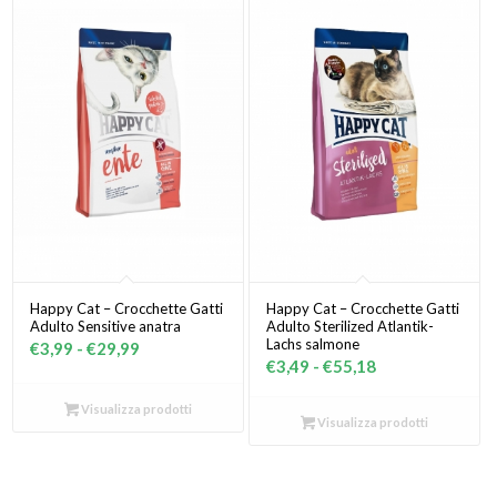
a
a
€52,00
€46,99
Happy Cat – Crocchette Gatti
Happy Cat – Crocchette Gatti
Adulto Sensitive anatra
Adulto Sterilized Atlantik-
Lachs salmone
Fascia
€
3,99
-
€
29,99
Fascia
€
3,49
-
€
55,18
di
di
prezzo:
Visualizza prodotti
prezzo:
Visualizza prodotti
da
da
€3,99
€3,49
a