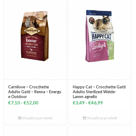
Carnilove – Crocchette
Happy Cat – Crocchette Gatti
Adulto Gatti – Renna – Energy
Adulto Sterilized Weide-
e Outdoor
Lamm agnello
Fascia
Fascia
€
7,10
-
€
52,00
€
3,49
-
€
46,99
di
di
prezzo:
prezzo:
Visualizza prodotti
Visualizza prodotti
da
da
€7,10
€3,49