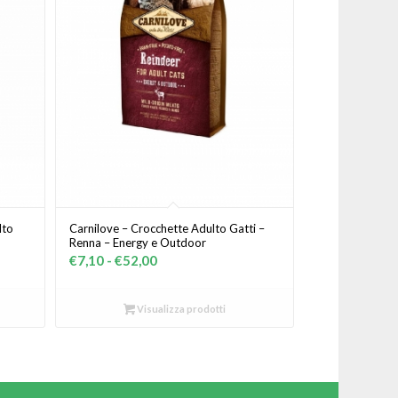
lto
Carnilove – Crocchette Adulto Gatti –
Renna – Energy e Outdoor
Fascia
€
7,10
-
€
52,00
di
prezzo:
Visualizza prodotti
da
€7,10
a
€52,00