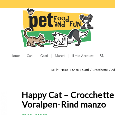
Home
Cani
Gatti
Marchi
Il mio Account
Sei in:
Home
/
Shop
/
Gatti
/
Crocchette
/
Ad
Happy Cat – Crocchette
Voralpen-Rind manzo