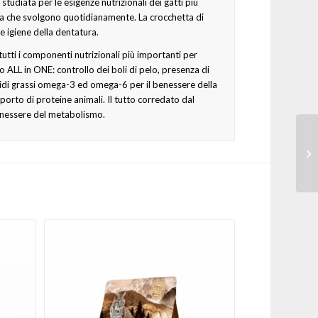
udiata per le esigenze nutrizionali dei gatti più
isica che svolgono quotidianamente. La crocchetta di
 igiene della dentatura.
utti i componenti nutrizionali più importanti per
to ALL in ONE: controllo dei boli di pelo, presenza di
acidi grassi omega-3 ed omega-6 per il benessere della
porto di proteine animali. Il tutto corredato dal
nessere del metabolismo.
Ha
We