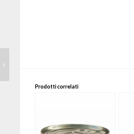
Happy Cat – Crocchette Gatti Adulto
Voralpen-Rind manzo 300 gr
Prodotti correlati