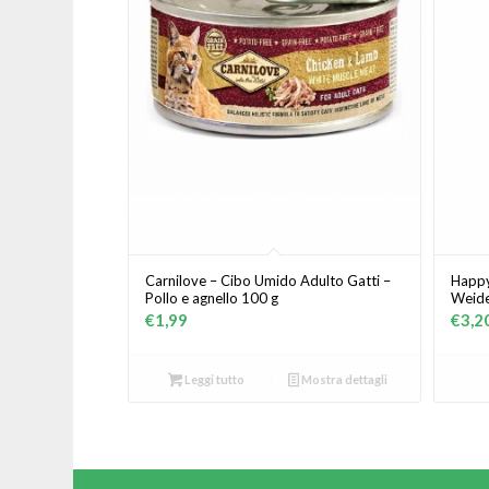
Carnilove – Cibo Umido Adulto Gatti –
Happy
Pollo e agnello 100 g
Weide
€
1,99
€
3,2
Leggi tutto
Mostra dettagli