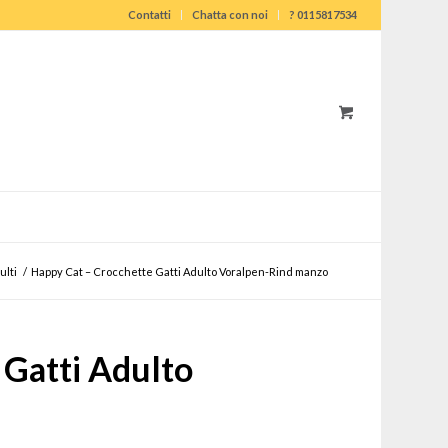
Contatti
Chatta con noi
? 0115817534
ulti
/
Happy Cat – Crocchette Gatti Adulto Voralpen-Rind manzo
 Gatti Adulto