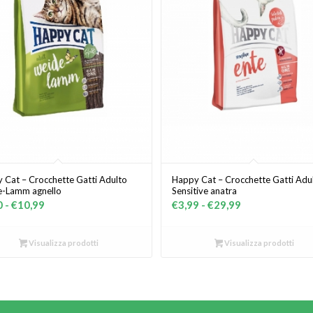
 Cat – Crocchette Gatti Adulto
Happy Cat – Crocchette Gatti Adu
-Lamm agnello
Sensitive anatra
Fascia
Fascia
0
-
€
10,99
€
3,99
-
€
29,99
di
di
prezzo:
prezzo:
Visualizza prodotti
Visualizza prodotti
da
da
€3,20
€3,99
a
a
€10,99
€29,99