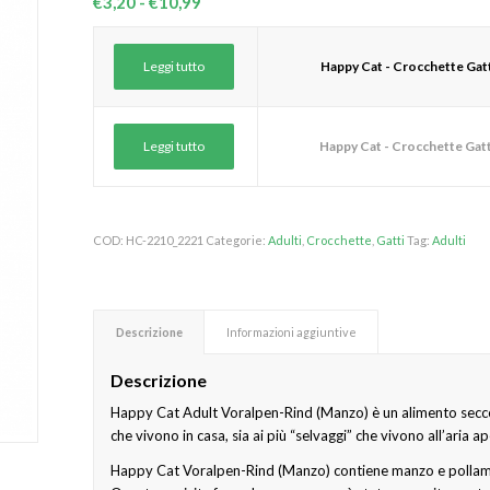
Fascia
€
3,20
-
€
10,99
di
prezzo:
Leggi tutto
Happy Cat - Crocchette Gat
da
€3,20
a
Leggi tutto
Happy Cat - Crocchette Gat
€10,99
COD:
HC-2210_2221
Categorie:
Adulti
,
Crocchette
,
Gatti
Tag:
Adulti
Descrizione
Informazioni aggiuntive
Descrizione
Happy Cat Adult Voralpen-Rind (Manzo) è un alimento secco 
che vivono in casa, sia ai più “selvaggi” che vivono all’aria ap
Happy Cat Voralpen-Rind (Manzo) contiene manzo e pollame, 