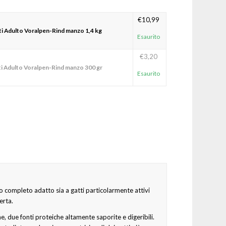
€
10,99
ti Adulto Voralpen-Rind manzo 1,4 kg
Esaurito
€
3,20
ti Adulto Voralpen-Rind manzo 300 gr
Esaurito
completo adatto sia a gatti particolarmente attivi
erta.
due fonti proteiche altamente saporite e digeribili.