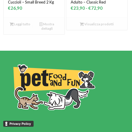
Cuccioli – Small Breed 2 Kg
Adulto – Classic Red
Fascia
€
26,90
€
23,90
-
€
72,90
di
prezzo:
Leggi tutto
Mostra
Visualizza prodotti
da
dettagli
€23,90
a
€72,90