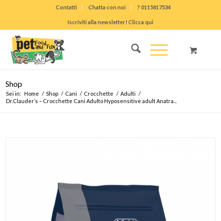
Contatti
Chatta con noi
? 0115817534
Iscriviti alla newsletter! Clicca qui
Shop
Sei in:
Home
/
Shop
/
Cani
/
Crocchette
/
Adulti
/
Dr.Clauder’s – Crocchette Cani Adulto Hyposensitive adult Anatra...