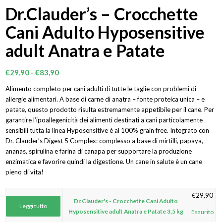
Dr.Clauder’s – Crocchette
Cani Adulto Hyposensitive
adult Anatra e Patate
Fascia
€
29,90
-
€
83,90
di
Alimento completo per cani adulti di tutte le taglie con problemi di
prezzo:
allergie alimentari. A base di carne di anatra – fonte proteica unica – e
da
patate, questo prodotto risulta estremamente appetibile per il cane. Per
€29,90
garantire l’ipoallegenicità dei alimenti destinati a cani particolamente
sensibili tutta la linea Hyposensitive è al 100% grain free. Integrato con
a
Dr. Clauder’s Digest 5 Complex: complesso a base di mirtilli, papaya,
€83,90
ananas, spirulina e farina di canapa per supportare la produzione
enzimatica e favorire quindi la digestione. Un cane in salute è un cane
pieno di vita!
€
29,90
Dr.Clauder's - Crocchette Cani Adulto
Leggi tutto
Hyposensitive adult Anatra e Patate 3,5 kg
Esaurito