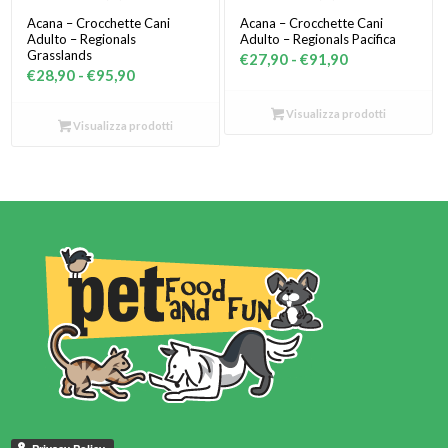
Acana – Crocchette Cani
Acana – Crocchette Cani
Adulto – Regionals
Adulto – Regionals Pacifica
Grasslands
Fascia
€
27,90
-
€
91,90
Fascia
€
28,90
-
€
95,90
di
di
prezzo:
Visualizza prodotti
prezzo:
Visualizza prodotti
da
da
€27,90
€28,90
a
a
€91,90
€95,90