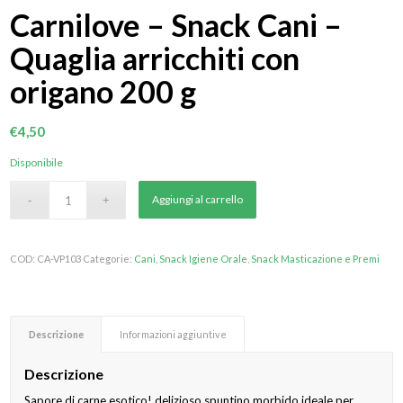
Carnilove – Snack Cani –
Quaglia arricchiti con
origano 200 g
€
4,50
Disponibile
Aggiungi al carrello
COD:
CA-VP103
Categorie:
Cani
,
Snack Igiene Orale
,
Snack Masticazione e Premi
Descrizione
Informazioni aggiuntive
Descrizione
Sapore di carne esotico! delizioso spuntino morbido ideale per