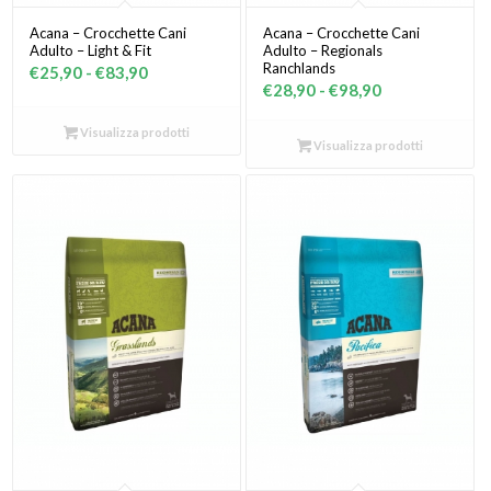
Acana – Crocchette Cani
Acana – Crocchette Cani
Adulto – Light & Fit
Adulto – Regionals
Ranchlands
Fascia
€
25,90
-
€
83,90
Fascia
€
28,90
-
€
98,90
di
di
prezzo:
Visualizza prodotti
prezzo:
Visualizza prodotti
da
da
€25,90
€28,90
a
a
€83,90
€98,90