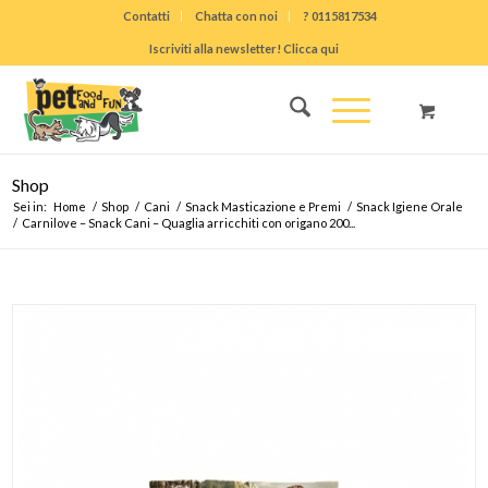
Contatti
Chatta con noi
? 0115817534
Iscriviti alla newsletter! Clicca qui
Shop
Sei in:
Home
/
Shop
/
Cani
/
Snack Masticazione e Premi
/
Snack Igiene Orale
/
Carnilove – Snack Cani – Quaglia arricchiti con origano 200...