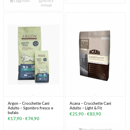
Leggi tutto
Mostra
da
dettagli
€27,90
a
€91,90
Argon – Crocchette Cani
Acana – Crocchette Cani
Adulto – Sgombro fresco e
Adulto – Light & Fit
bufalo
Fascia
€
25,90
-
€
83,90
Fascia
€
17,90
-
€
74,90
di
di
prezzo:
Visualizza prodotti