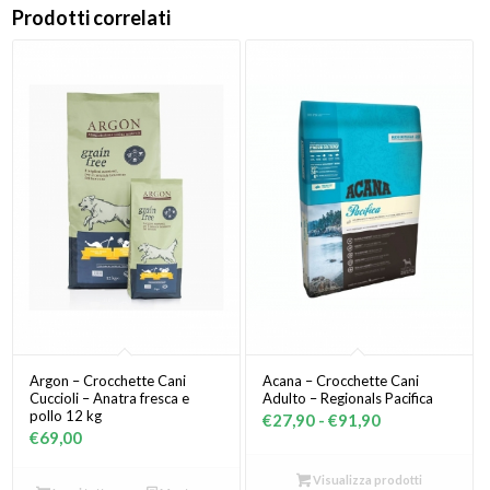
Prodotti correlati
Argon – Crocchette Cani
Acana – Crocchette Cani
Cuccioli – Anatra fresca e
Adulto – Regionals Pacifica
pollo 12 kg
Fascia
€
27,90
-
€
91,90
€
69,00
di
prezzo:
Visualizza prodotti