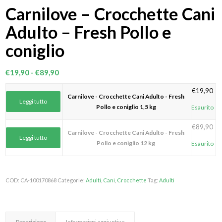
Carnilove – Crocchette Cani
Adulto – Fresh Pollo e
coniglio
Fascia
€
19,90
-
€
89,90
di
€
19,90
prezzo:
Carnilove - Crocchette Cani Adulto - Fresh
Leggi tutto
da
Pollo e coniglio 1,5 kg
Esaurito
€19,90
€
89,90
a
Carnilove - Crocchette Cani Adulto - Fresh
Leggi tutto
€89,90
Pollo e coniglio 12 kg
Esaurito
COD:
CA-100170868
Categorie:
Adulti
,
Cani
,
Crocchette
Tag:
Adulti
Descrizione
Informazioni aggiuntive