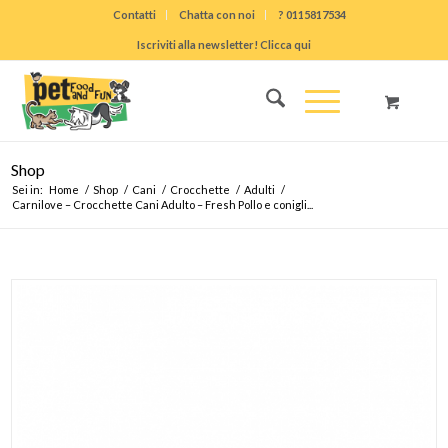
Contatti
Chatta con noi
? 0115817534
Iscriviti alla newsletter! Clicca qui
Shop
Sei in:
Home
/
Shop
/
Cani
/
Crocchette
/
Adulti
/
Carnilove – Crocchette Cani Adulto – Fresh Pollo e conigli...