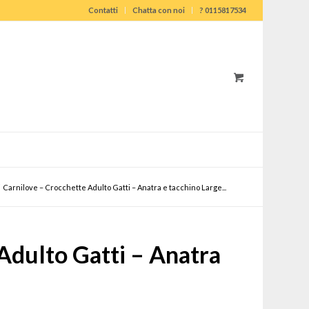
Contatti
Chatta con noi
? 0115817534
Carnilove – Crocchette Adulto Gatti – Anatra e tacchino Large...
Adulto Gatti – Anatra