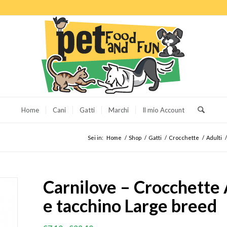
Home
Cani
Gatti
Marchi
Il mio Account
Sei in:
Home
/
Shop
/
Gatti
/
Crocchette
/
Adulti
/
Carnilove – Crocchette 
e tacchino Large breed