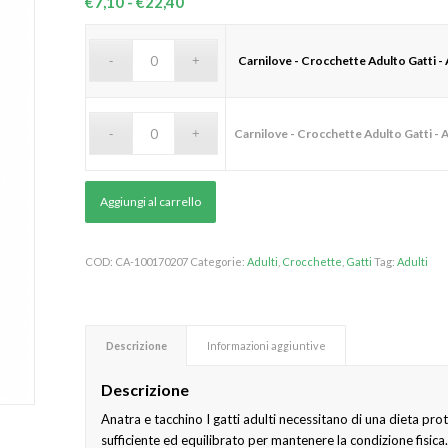
Fascia
€
7,10
-
€
22,40
di
prezzo:
Carnilove - Crocchette Adulto Gatti - 
da
€7,10
a
Carnilove - Crocchette Adulto Gatti - 
€22,40
Aggiungi al carrello
COD:
CA-100170207
Categorie:
Adulti
,
Crocchette
,
Gatti
Tag:
Adulti
Descrizione
Informazioni aggiuntive
Descrizione
Anatra e tacchino I gatti adulti necessitano di una dieta pro
sufficiente ed equilibrato per mantenere la condizione fisica