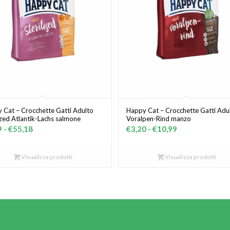
 Cat – Crocchette Gatti Adulto
Happy Cat – Crocchette Gatti Adu
lized Atlantik-Lachs salmone
Voralpen-Rind manzo
Fascia
Fascia
9
-
€
55,18
€
3,20
-
€
10,99
di
di
prezzo:
prezzo:
Visualizza prodotti
Visualizza prodotti
da
da
€3,49
€3,20
a
a
€55,18
€10,99