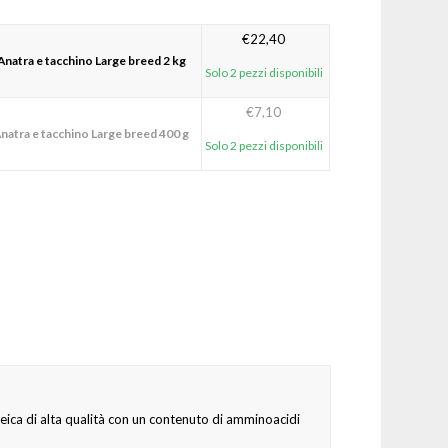
€
22,40
Anatra e tacchino Large breed 2 kg
Solo 2 pezzi disponibili
€
7,10
Anatra e tacchino Large breed 400 g
Solo 2 pezzi disponibili
teica di alta qualità con un contenuto di amminoacidi
.