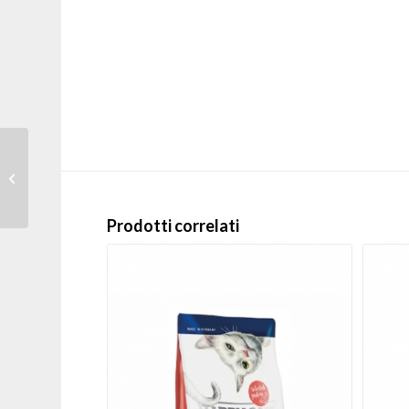
Carnilove – Crocchette Adulto Gatti –
Anatra e tacchino Large breed...
Prodotti correlati