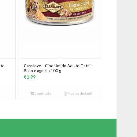
lto
Carnilove – Cibo Umido Adulto Gatti –
Pollo e agnello 100 g
€
1,99
Leggi tutto
Mostra dettagli