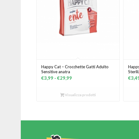
Happy Cat – Crocchette Gatti Adulto
Happy
Sensitive anatra
Steri
Fascia
€
3,99
-
€
29,99
€
3,4
di
prezzo:
Visualizza prodotti
da
€3,99
a
€29,99