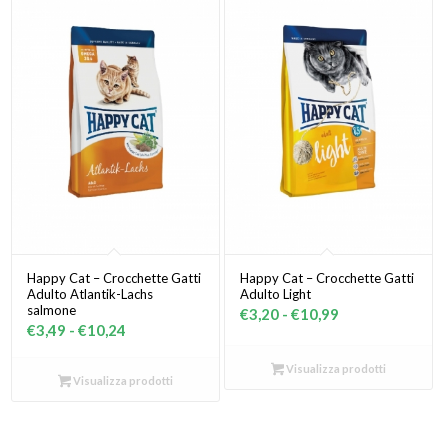
a
€10,99
€52,00
Happy Cat – Crocchette Gatti
Happy Cat – Crocchette Gatti
Adulto Atlantik-Lachs
Adulto Light
salmone
Fascia
€
3,20
-
€
10,99
Fascia
€
3,49
-
€
10,24
di
di
prezzo:
Visualizza prodotti
prezzo:
Visualizza prodotti
da
da
€3,20
€3,49
a