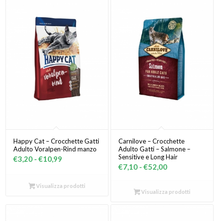
Happy Cat – Crocchette Gatti
Carnilove – Crocchette
Adulto Voralpen-Rind manzo
Adulto Gatti – Salmone –
Sensitive e Long Hair
Fascia
€
3,20
-
€
10,99
Fascia
€
7,10
-
€
52,00
di
di
prezzo:
Visualizza prodotti
prezzo:
Visualizza prodotti
da
da
€3,20
€7,10
a