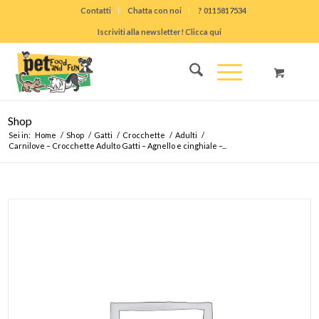
Contatti
Chatta con noi
? 0115817534
Iscriviti alla newsletter! Clicca qui
Shop
Sei in:
Home
/
Shop
/
Gatti
/
Crocchette
/
Adulti
/
Carnilove – Crocchette Adulto Gatti – Agnello e cinghiale –...