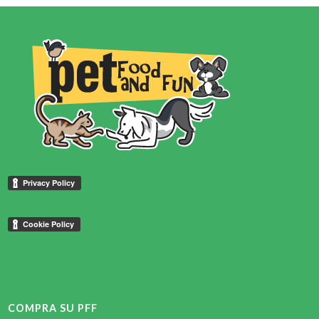
a
€10,99
€10,24
COMPRA SU PFF