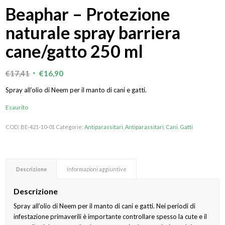
Beaphar – Protezione
naturale spray barriera
cane/gatto 250 ml
Il
Il
€
17,41
€
16,90
prezzo
prezzo
Spray all’olio di Neem per il manto di cani e gatti.
originale
attuale
Esaurito
era:
è:
€17,41.
€16,90.
COD:
BE-421-10-01
Categorie:
Antiparassitari
,
Antiparassitari
,
Cani
,
Gatti
Descrizione
Informazioni aggiuntive
Descrizione
Spray all’olio di Neem per il manto di cani e gatti. Nei periodi di
infestazione primaverili è importante controllare spesso la cute e il