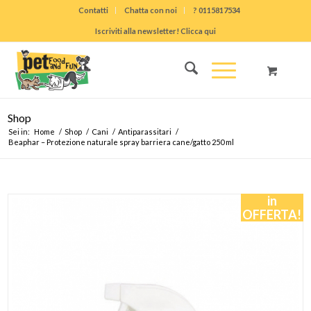
Contatti
Chatta con noi
? 0115817534
Iscriviti alla newsletter! Clicca qui
Shop
Sei in:
Home
/
Shop
/
Cani
/
Antiparassitari
/
Beaphar – Protezione naturale spray barriera cane/gatto 250 ml
in
OFFERTA!