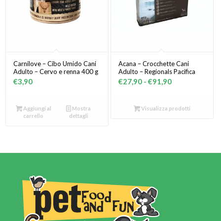
Carnilove – Cibo Umido Cani
Acana – Crocchette Cani
Adulto – Cervo e renna 400 g
Adulto – Regionals Pacifica
Fascia
€
3,90
€
27,90
-
€
91,90
di
prezzo:
Aggiungi al
Mostra
Visualizza prodotti
da
carrello
dettagli
€27,90
a
€91,90