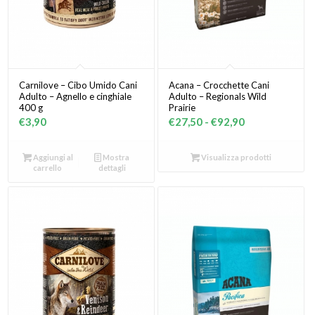
Carnilove – Cibo Umido Cani
Acana – Crocchette Cani
Adulto – Agnello e cinghiale
Adulto – Regionals Wild
400 g
Prairie
Fascia
€
3,90
€
27,50
-
€
92,90
di
prezzo:
Aggiungi al
Mostra
Visualizza prodotti
carrello
dettagli
da
€27,50
a
€92,90