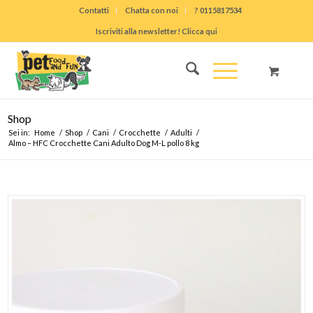
Contatti
Chatta con noi
? 0115817534
Iscriviti alla newsletter! Clicca qui
Shop
Sei in:
Home
/
Shop
/
Cani
/
Crocchette
/
Adulti
/
Almo – HFC Crocchette Cani Adulto Dog M-L pollo 8 kg