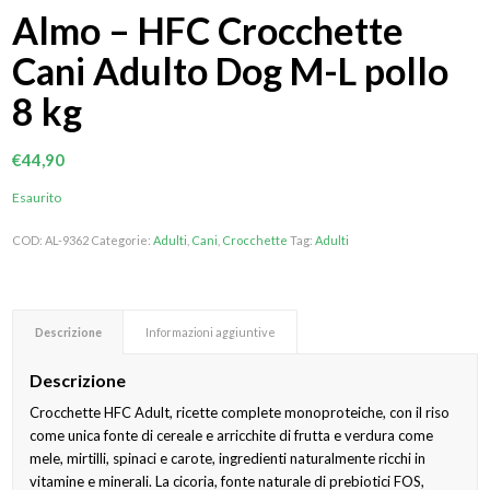
Almo – HFC Crocchette
Cani Adulto Dog M-L pollo
8 kg
€
44,90
Esaurito
COD:
AL-9362
Categorie:
Adulti
,
Cani
,
Crocchette
Tag:
Adulti
Descrizione
Informazioni aggiuntive
Descrizione
Crocchette HFC Adult, ricette complete monoproteiche, con il riso
come unica fonte di cereale e arricchite di frutta e verdura come
mele, mirtilli, spinaci e carote, ingredienti naturalmente ricchi in
vitamine e minerali. La cicoria, fonte naturale di prebiotici FOS,