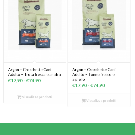
Argon – Crocchette Cani
Argon – Crocchette Cani
Adulto – Trota fresca e anatra
Adulto – Tonno fresco e
agnello
Fascia
€
17,90
-
€
74,90
Fascia
€
17,90
-
€
74,90
di
di
prezzo:
Visualizza prodotti
prezzo:
Visualizza prodotti
da
da
€17,90
€17,90
a
a
€74,90
€74,90