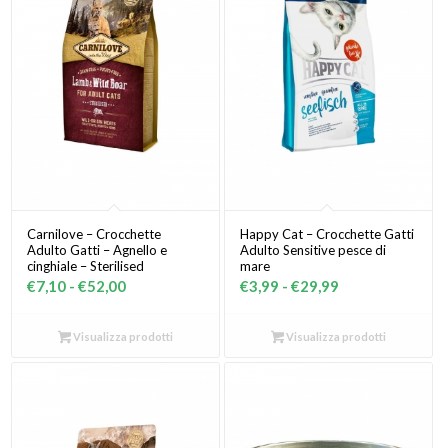
Carnilove – Crocchette
Happy Cat – Crocchette Gatti
Adulto Gatti – Agnello e
Adulto Sensitive pesce di
cinghiale – Sterilised
mare
Fascia
Fascia
€
7,10
-
€
52,00
€
3,99
-
€
29,99
di
di
prezzo:
prezzo:
Visualizza prodotti
Visualizza prodotti
da
da
€7,10
€3,99
a
a
€52,00
€29,99