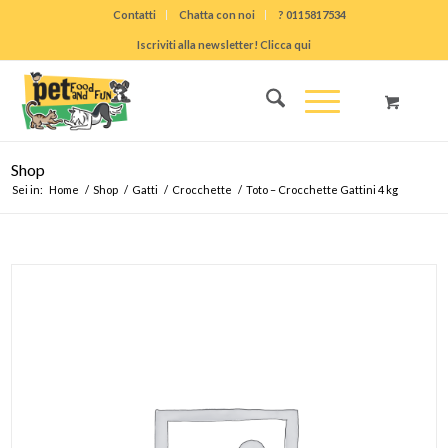
Contatti
Chatta con noi
? 0115817534
Iscriviti alla newsletter! Clicca qui
Shop
Sei in:
Home
/
Shop
/
Gatti
/
Crocchette
/
Toto – Crocchette Gattini 4 kg