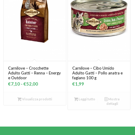
Carnilove – Crocchette
Carnilove – Cibo Umido
Adulto Gatti – Renna – Energy
Adulto Gatti – Pollo anatra e
e Outdoor
fagiano 100 g
Fascia
€
7,10
-
€
52,00
€
1,99
di
prezzo:
Visualizza prodotti
Leggi tutto
Mostra
dettagli
da
€7,10
a
€52,00