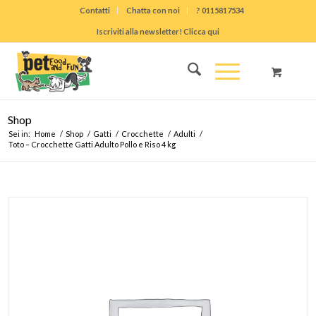
Contatti
Chatta con noi
? 0115817534
Iscriviti alla newsletter! Clicca qui
Shop
Sei in:
Home
/
Shop
/
Gatti
/
Crocchette
/
Adulti
/
Toto – Crocchette Gatti Adulto Pollo e Riso 4 kg