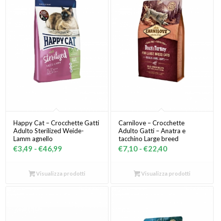
Happy Cat – Crocchette Gatti
Carnilove – Crocchette
Adulto Sterilized Weide-
Adulto Gatti – Anatra e
Lamm agnello
tacchino Large breed
Fascia
Fascia
€
3,49
-
€
46,99
€
7,10
-
€
22,40
di
di
prezzo:
prezzo:
Visualizza prodotti
Visualizza prodotti
da
da
€3,49
€7,10
a
a
€46,99
€22,40