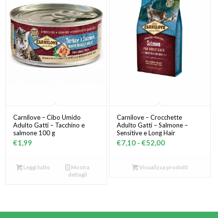
Carnilove – Cibo Umido
Carnilove – Crocchette
Adulto Gatti – Tacchino e
Adulto Gatti – Salmone –
salmone 100 g
Sensitive e Long Hair
Fascia
€
1,99
€
7,10
-
€
52,00
di
prezzo:
Leggi tutto
Mostra
Visualizza prodotti
dettagli
da
€7,10
a
€52,00