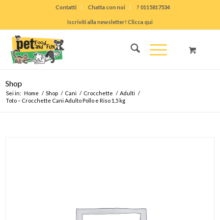
Contatti
Chatta con noi
? 0115817534
Iscriviti alla newsletter! Clicca qui
Shop
Sei in:
Home
/
Shop
/
Cani
/
Crocchette
/
Adulti
/
Toto – Crocchette Cani Adulto Pollo e Riso 1,5 kg