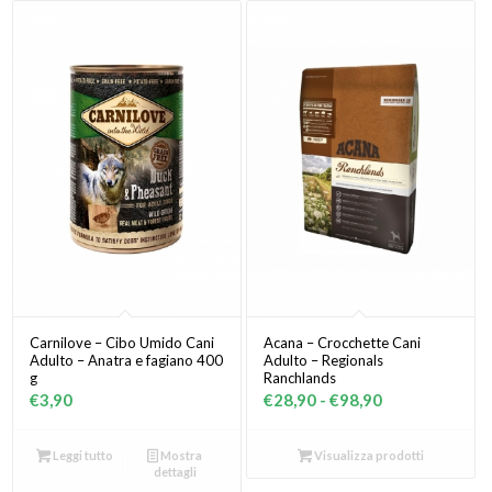
a
€76,40
Carnilove – Cibo Umido Cani
Acana – Crocchette Cani
Adulto – Anatra e fagiano 400
Adulto – Regionals
g
Ranchlands
Fascia
€
3,90
€
28,90
-
€
98,90
di
prezzo:
Leggi tutto
Mostra
Visualizza prodotti
dettagli
da