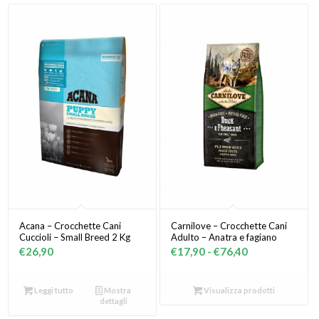
Acana – Crocchette Cani
Carnilove – Crocchette Cani
Cuccioli – Small Breed 2 Kg
Adulto – Anatra e fagiano
Fascia
€
26,90
€
17,90
-
€
76,40
di
prezzo:
Leggi tutto
Mostra
Visualizza prodotti
da
dettagli
€17,90