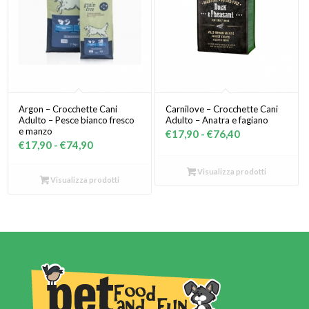
Argon – Crocchette Cani
Carnilove – Crocchette Cani
Adulto – Pesce bianco fresco
Adulto – Anatra e fagiano
e manzo
Fascia
€
17,90
-
€
76,40
Fascia
€
17,90
-
€
74,90
di
di
prezzo:
Visualizza prodotti
prezzo:
Visualizza prodotti
da
da
€17,90
€17,90
a
a
€76,40
€74,90