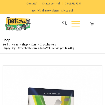
Contatti
Chatta con noi
? 0115817534
Iscriviti alla newsletter! Clicca qui
Shop
Sei in:
Home
/
Shop
/
Cani
/
Crocchette
/
Happy Dog – Crocchette cani adulto Vet Diet Adipositas 4 kg