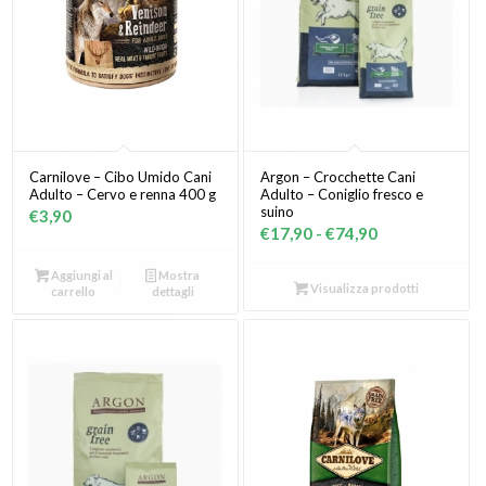
Carnilove – Cibo Umido Cani
Argon – Crocchette Cani
Adulto – Cervo e renna 400 g
Adulto – Coniglio fresco e
suino
€
3,90
Fascia
€
17,90
-
€
74,90
di
Aggiungi al
Mostra
prezzo:
Visualizza prodotti
carrello
dettagli
da
€17,90
a
€74,90