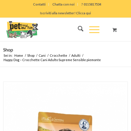
Contatti
Chatta con noi
? 0115817534
Iscriviti alla newsletter! Clicca qui
Shop
Sei in:
Home
/
Shop
/
Cani
/
Crocchette
/
Adulti
/
Happy Dog – Crocchette Cani Adulto Supreme Sensible piemonte