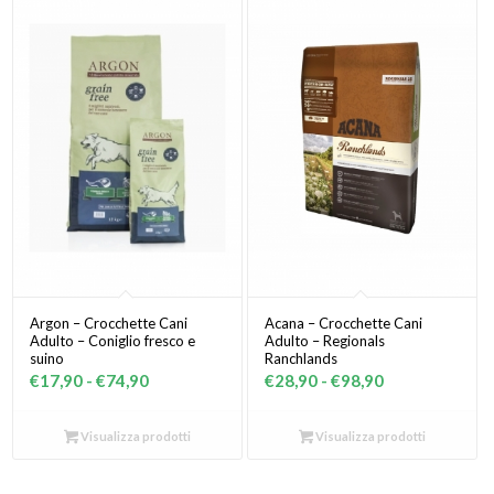
€74,90
Argon – Crocchette Cani
Acana – Crocchette Cani
Adulto – Coniglio fresco e
Adulto – Regionals
suino
Ranchlands
Fascia
Fascia
€
17,90
-
€
74,90
€
28,90
-
€
98,90
di
di
prezzo:
prezzo:
Visualizza prodotti
Visualizza prodotti
da
da
€17,90
€28,90