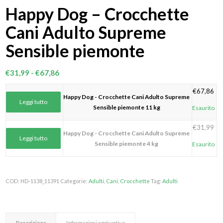
Happy Dog – Crocchette
Cani Adulto Supreme
Sensible piemonte
Fascia
€
31,99
-
€
67,86
di
€
67,86
prezzo:
Happy Dog - Crocchette Cani Adulto Supreme
Leggi tutto
da
Sensible piemonte 11 kg
Esaurito
€31,99
€
31,99
a
Happy Dog - Crocchette Cani Adulto Supreme
Leggi tutto
€67,86
Sensible piemonte 4 kg
Esaurito
COD:
HD-1138_11391
Categorie:
Adulti
,
Cani
,
Crocchette
Tag:
Adulti
Descrizione
Informazioni aggiuntive