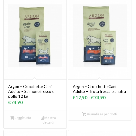
Argon – Crocchette Cani
Argon – Crocchette Cani
Adulto – Salmone fresco e
Adulto – Trota fresca e anatra
pollo 12 kg
Fascia
€
17,90
-
€
74,90
€
74,90
di
prezzo:
Visualizza prodotti
Leggi tutto
Mostra
da
dettagli
€17,90
a