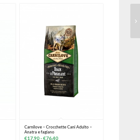
Carnilove – Crocchette Cani Adulto –
Anatra e fagiano
Fascia
€
17,90
-
€
76,40