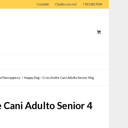
Contatti
Chatta con noi
? 0115817534
ni/Sovrappeso
/
Happy Dog – Crocchette Cani Adulto Senior 4 kg
 Cani Adulto Senior 4