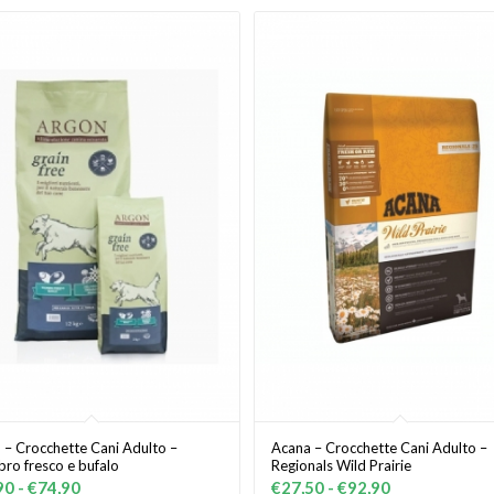
 – Crocchette Cani Adulto –
Acana – Crocchette Cani Adulto –
ro fresco e bufalo
Regionals Wild Prairie
Fascia
Fascia
90
-
€
74,90
€
27,50
-
€
92,90