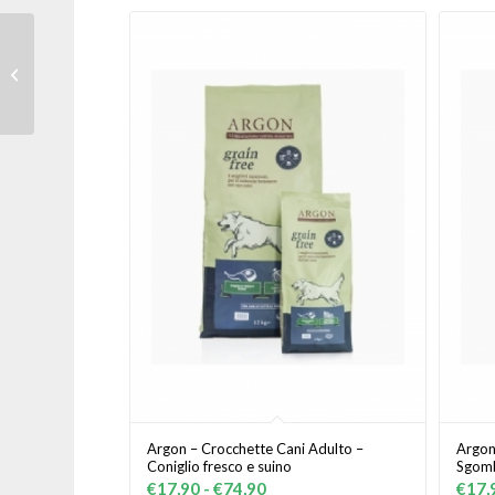
Happy Dog – Crocchette Cani Adulto
Senior 12 kg
Argon – Crocchette Cani Adulto –
Argon
Coniglio fresco e suino
Sgomb
Fascia
€
17,90
-
€
74,90
€
17,