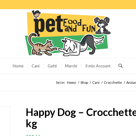
Home
Cani
Gatti
Marchi
Il mio Account
Sei in:
Home
/
Shop
/
Cani
/
Crocchette
/
Anzia
Happy Dog – Crocchette
kg