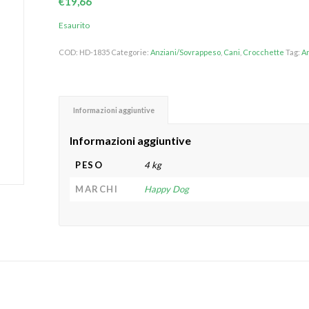
€
19,66
Esaurito
COD:
HD-1835
Categorie:
Anziani/Sovrappeso
,
Cani
,
Crocchette
Tag:
A
Informazioni aggiuntive
Informazioni aggiuntive
PESO
4 kg
MARCHI
Happy Dog