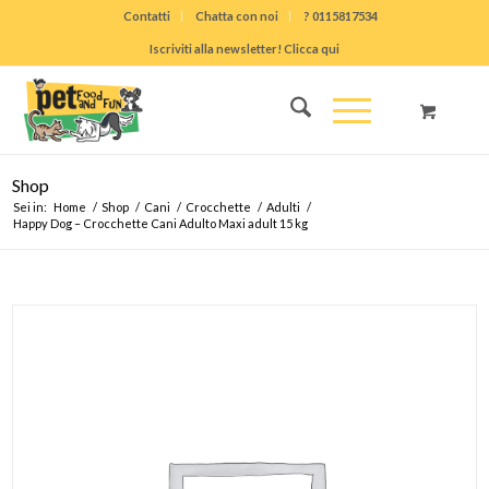
Contatti
Chatta con noi
? 0115817534
Iscriviti alla newsletter! Clicca qui
Shop
Sei in:
Home
/
Shop
/
Cani
/
Crocchette
/
Adulti
/
Happy Dog – Crocchette Cani Adulto Maxi adult 15 kg