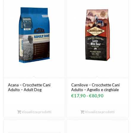
Acana – Crocchette Cani
Carnilove – Crocchette Cani
Adulto – Adult Dog
Adulto – Agnello e cinghiale
Fascia
€
17,90
-
€
80,90
di
prezzo:
Visualizza prodotti
Visualizza prodotti
da
€17,90
a