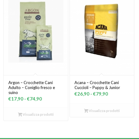
€80,90
Argon – Crocchette Cani
Acana – Crocchette Cani
Adulto – Coniglio fresco e
Cuccioli – Puppy & Junior
suino
Fascia
€
26,90
-
€
79,90
Fascia
€
17,90
-
€
74,90
di
di
prezzo:
Visualizza prodotti
prezzo:
Visualizza prodotti
da
da
€26,90
€17,90
a
a
€79,90