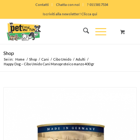
Contatti
Chatta con noi
? 0115817534
Iscriviti alla newsletter! Clicca qui
Shop
Sei in:
Home
/
Shop
/
Cani
/
Cibo Umido
/
Adulti
/
Happy Dog – Cibo Umido Cani Monoproteico manzo 400 gr