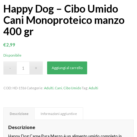
Happy Dog – Cibo Umido
Cani Monoproteico manzo
400 gr
€
2,99
Disponibile
Aggiungi al carrello
COD:
HD-1516
Categorie:
Adulti
,
Cani
,
Cibo Umido
Tag:
Adulti
Descrizione
Informazioni aggiuntive
Descrizione
Happy Dog Carne Pura Manzo è un alimento umido completo in