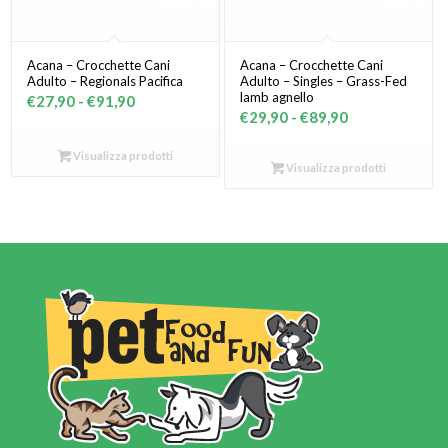
Acana – Crocchette Cani
Acana – Crocchette Cani
Adulto – Regionals Pacifica
Adulto – Singles – Grass-Fed
lamb agnello
Fascia
€
27,90
-
€
91,90
Fascia
€
29,90
-
€
89,90
di
di
prezzo:
Visualizza prodotti
prezzo:
Visualizza prodotti
da
da
€27,90
€29,90
a
a
€91,90
€89,90