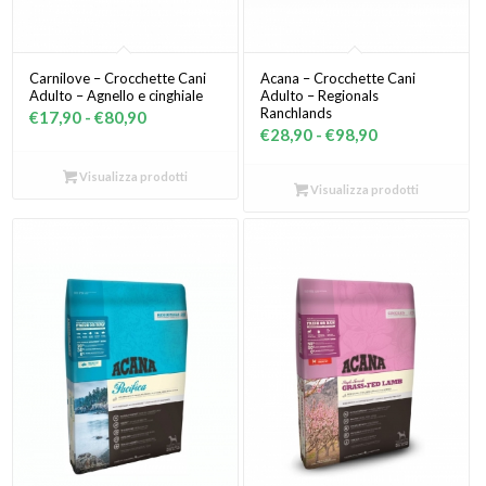
Carnilove – Crocchette Cani
Acana – Crocchette Cani
Adulto – Agnello e cinghiale
Adulto – Regionals
Ranchlands
Fascia
€
17,90
-
€
80,90
Fascia
€
28,90
-
€
98,90
di
di
prezzo:
Visualizza prodotti
prezzo:
Visualizza prodotti
da
da
€17,90
€28,90
a
a
€80,90
€98,90