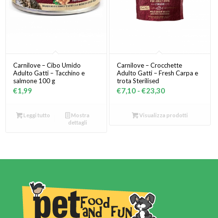
Carnilove – Cibo Umido
Carnilove – Crocchette
Adulto Gatti – Tacchino e
Adulto Gatti – Fresh Carpa e
salmone 100 g
trota Sterilised
Fascia
€
1,99
€
7,10
-
€
23,30
di
prezzo:
Leggi tutto
Mostra
Visualizza prodotti
dettagli
da
€7,10
a
€23,30