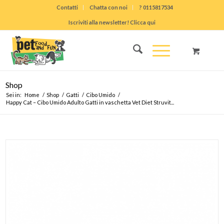
Contatti
Chatta con noi
? 0115817534
Iscriviti alla newsletter! Clicca qui
Shop
Sei in:
Home
/
Shop
/
Gatti
/
Cibo Umido
/
Happy Cat – Cibo Umido Adulto Gatti in vaschetta Vet Diet Struvit...