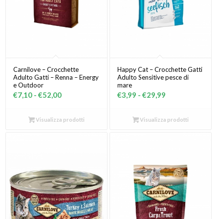
Carnilove – Crocchette
Happy Cat – Crocchette Gatti
Adulto Gatti – Renna – Energy
Adulto Sensitive pesce di
e Outdoor
mare
Fascia
Fascia
€
7,10
-
€
52,00
€
3,99
-
€
29,99
di
di
prezzo:
prezzo:
Visualizza prodotti
Visualizza prodotti
da
da
€7,10
€3,99
a
a
€52,00
€29,99