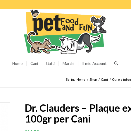
Home
Cani
Gatti
Marchi
Il mio Account
Sei in:
Home
/
Shop
/
Cani
/
Cure e integ
Dr. Clauders – Plaque ex
100gr per Cani