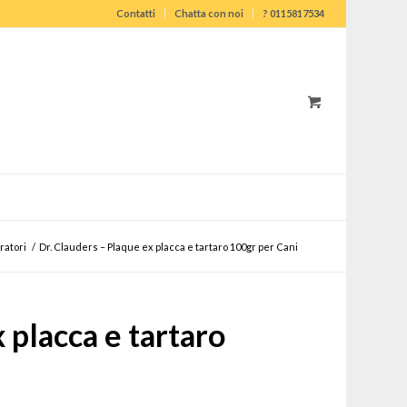
Contatti
Chatta con noi
? 0115817534
ratori
/
Dr. Clauders – Plaque ex placca e tartaro 100gr per Cani
 placca e tartaro