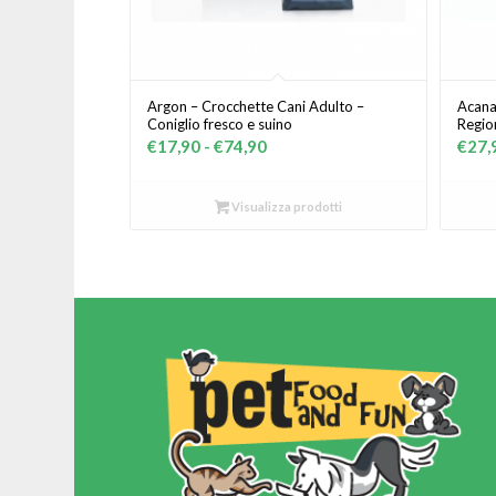
Argon – Crocchette Cani Adulto –
Acana
Coniglio fresco e suino
Region
Fascia
€
17,90
-
€
74,90
€
27,
di
prezzo:
Visualizza prodotti
da
€17,90
a
€74,90