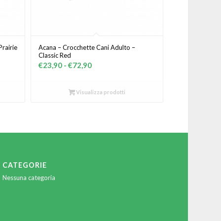
rairie
Acana – Crocchette Cani Adulto –
Classic Red
Fascia
€
23,90
-
€
72,90
di
prezzo:
Visualizza prodotti
da
€23,90
a
€72,90
CATEGORIE
Nessuna categoria