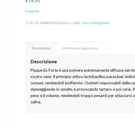
€
14,90
Esaurito
COD:
DC-40080100
Categorie:
Cani
,
Cure e integratori
Descrizione
Informazioni aggiuntive
Descrizione
Plaque Ex Forte è una polvere estremamente efficace nel rim
vostro cane. Il principio attivo lactobacillus paracàsei, indiv
comuni, rendendoli inoffensivi. I batteri responsabili delle ca
danneggiando lo smalto e provocando tartaro e poi carie. Il
peso e il volume, rendendoli troppo pesanti per attaccarsi al
saliva.