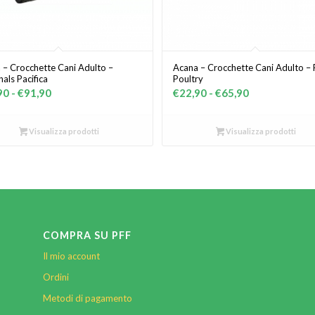
 – Crocchette Cani Adulto –
Acana – Crocchette Cani Adulto – P
als Pacifica
Poultry
Fascia
Fascia
90
-
€
91,90
€
22,90
-
€
65,90
di
di
prezzo:
prezzo:
Visualizza prodotti
Visualizza prodotti
da
da
€27,90
€22,90
a
a
€91,90
€65,90
COMPRA SU PFF
Il mio account
Ordini
Metodi di pagamento