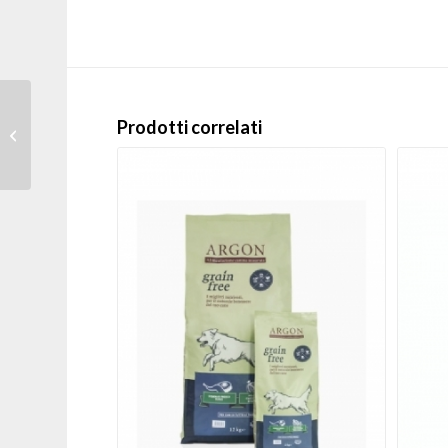
Dr. Clauders – Olio di
Prodotti correlati
salmone tradizionale
500 ml per Cani