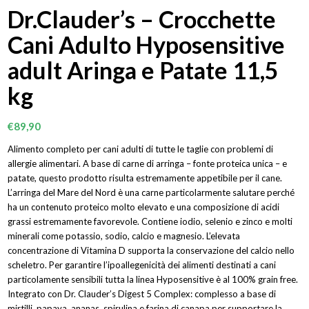
Dr.Clauder’s – Crocchette
Cani Adulto Hyposensitive
adult Aringa e Patate 11,5
kg
€
89,90
Alimento completo per cani adulti di tutte le taglie con problemi di
allergie alimentari. A base di carne di arringa – fonte proteica unica – e
patate, questo prodotto risulta estremamente appetibile per il cane.
L’arringa del Mare del Nord è una carne particolarmente salutare perché
ha un contenuto proteico molto elevato e una composizione di acidi
grassi estremamente favorevole. Contiene iodio, selenio e zinco e molti
minerali come potassio, sodio, calcio e magnesio. L’elevata
concentrazione di Vitamina D supporta la conservazione del calcio nello
scheletro. Per garantire l’ipoallegenicità dei alimenti destinati a cani
particolamente sensibili tutta la linea Hyposensitive è al 100% grain free.
Integrato con Dr. Clauder’s Digest 5 Complex: complesso a base di
mirtilli, papaya, ananas, spirulina e farina di canapa per supportare la