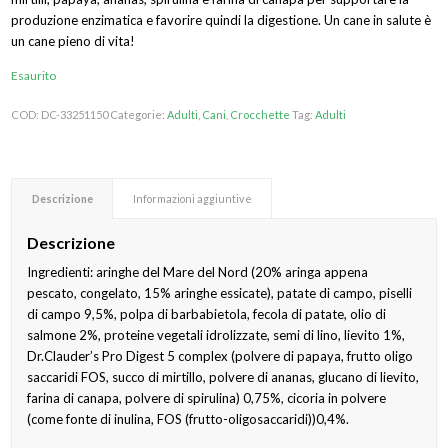
produzione enzimatica e favorire quindi la digestione. Un cane in salute è
un cane pieno di vita!
Esaurito
COD:
DC-33251150
Categorie:
Adulti
,
Cani
,
Crocchette
Tag:
Adulti
Descrizione
Informazioni aggiuntive
Descrizione
Ingredienti: aringhe del Mare del Nord (20% aringa appena
pescato, congelato, 15% aringhe essicate), patate di campo, piselli
di campo 9,5%, polpa di barbabietola, fecola di patate, olio di
salmone 2%, proteine vegetali idrolizzate, semi di lino, lievito 1%,
Dr.Clauder’s Pro Digest 5 complex (polvere di papaya, frutto oligo
saccaridi FOS, succo di mirtillo, polvere di ananas, glucano di lievito,
farina di canapa, polvere di spirulina) 0,75%, cicoria in polvere
(come fonte di inulina, FOS (frutto-oligosaccaridi))0,4%.