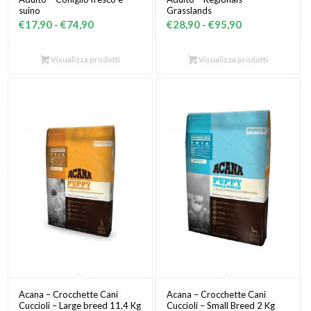
suino
Grasslands
Fascia
Fascia
€
17,90
-
€
74,90
€
28,90
-
€
95,90
di
di
prezzo:
prezzo:
Visualizza prodotti
Visualizza prodotti
da
da
€17,90
€28,90
a
a
€74,90
€95,90
Acana – Crocchette Cani
Acana – Crocchette Cani
Cuccioli – Large breed 11,4 Kg
Cuccioli – Small Breed 2 Kg