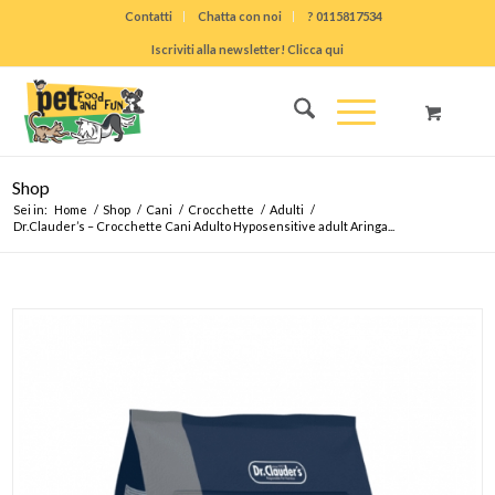
Contatti
Chatta con noi
? 0115817534
Iscriviti alla newsletter! Clicca qui
Shop
Sei in:
Home
/
Shop
/
Cani
/
Crocchette
/
Adulti
/
Dr.Clauder’s – Crocchette Cani Adulto Hyposensitive adult Aringa...