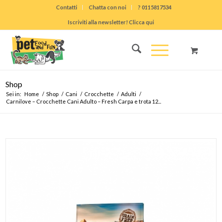
Contatti
Chatta con noi
? 0115817534
Iscriviti alla newsletter! Clicca qui
Shop
Sei in:
Home
/
Shop
/
Cani
/
Crocchette
/
Adulti
/
Carnilove – Crocchette Cani Adulto – Fresh Carpa e trota 12...