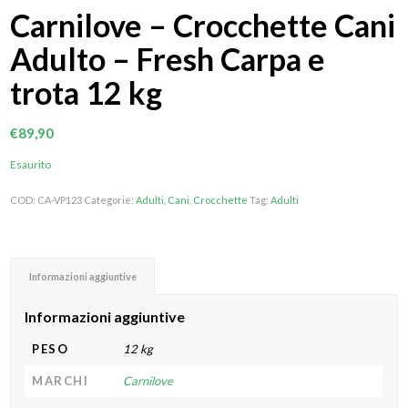
Carnilove – Crocchette Cani
Adulto – Fresh Carpa e
trota 12 kg
€
89,90
Esaurito
COD:
CA-VP123
Categorie:
Adulti
,
Cani
,
Crocchette
Tag:
Adulti
Informazioni aggiuntive
Informazioni aggiuntive
PESO
12 kg
MARCHI
Carnilove