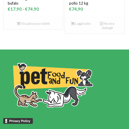
bufalo
pollo 12 kg
Fascia
€
17,90
-
€
74,90
€
74,90
di
prezzo:
Visualizza prodotti
Leggi tutto
Mostra
dettagli
da
€17,90
a
€74,90