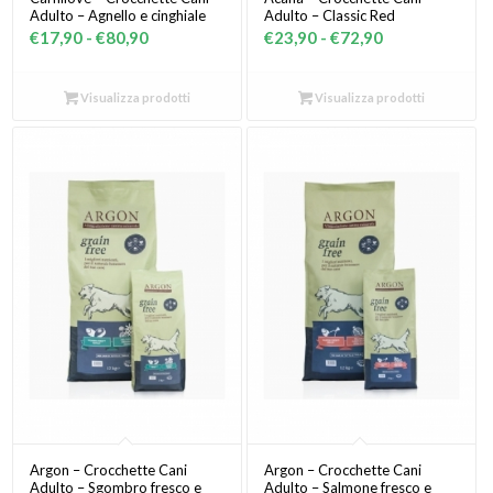
Adulto – Agnello e cinghiale
Adulto – Classic Red
Fascia
Fascia
€
17,90
-
€
80,90
€
23,90
-
€
72,90
di
di
prezzo:
prezzo:
Visualizza prodotti
Visualizza prodotti
da
da
€17,90
€23,90
a
a
€80,90
€72,90
Argon – Crocchette Cani
Argon – Crocchette Cani
Adulto – Sgombro fresco e
Adulto – Salmone fresco e