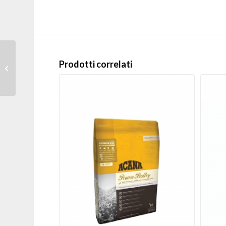
Beaphar – Protezione
Prodotti correlati
naturale spot on per
cani grandi sopra ai 30
kg...