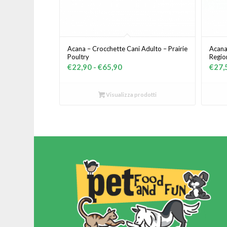
Acana – Crocchette Cani Adulto – Prairie
Acana
Poultry
Region
Fascia
€
22,90
-
€
65,90
€
27,
di
prezzo:
Visualizza prodotti
da
€22,90
a
€65,90