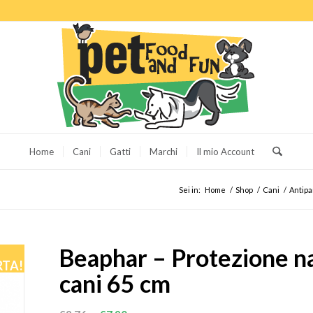
Home
Cani
Gatti
Marchi
Il mio Account
Sei in:
Home
/
Shop
/
Cani
/
Antipa
Beaphar – Protezione na
RTA!
cani 65 cm