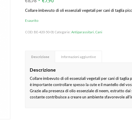
Il
Il
€
8,76
€
7,90
prezzo
prezzo
Collare imbevuto di oli essenziali vegetali per cani di taglia pic
originale
attuale
Esaurito
era:
è:
€8,76.
€7,90.
COD:
BE-420-50-01
Categorie:
Antiparassitari
,
Cani
Descrizione
Informazioni aggiuntive
Descrizione
Collare imbevuto di oli essenziali vegetali per cani di taglia 
è importante controllare spesso la cute e il mantello del vos
Grazie alla presenza di olio essenziale di neem, estratto dai 
costante contribuisce a creare un ambiente sfavorevole all’i