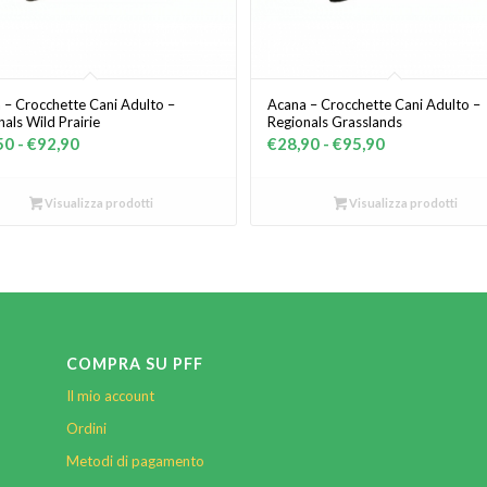
 – Crocchette Cani Adulto –
Acana – Crocchette Cani Adulto –
als Wild Prairie
Regionals Grasslands
Fascia
Fascia
50
-
€
92,90
€
28,90
-
€
95,90
di
di
prezzo:
prezzo:
Visualizza prodotti
Visualizza prodotti
da
da
€27,50
€28,90
a
a
€92,90
€95,90
COMPRA SU PFF
Il mio account
Ordini
Metodi di pagamento