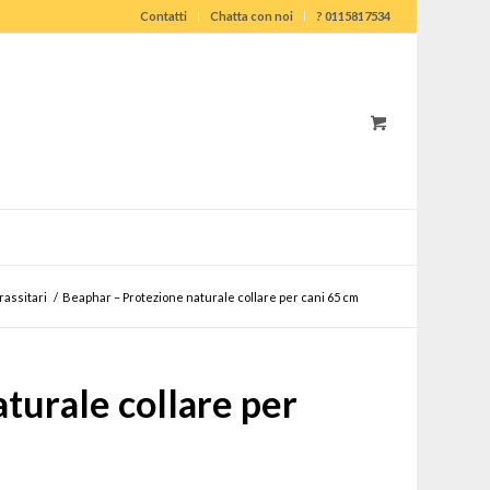
Contatti
Chatta con noi
? 0115817534
rassitari
/
Beaphar – Protezione naturale collare per cani 65 cm
turale collare per