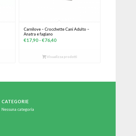
Carnilove – Crocchette Cani Adulto –
Anatra e fagiano
Fascia
€
17,90
-
€
76,40
di
prezzo:
Visualizza prodotti
da
€17,90
a
€76,40
CATEGORIE
Nessuna categoria