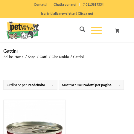
Contatti
Chatta con noi
? 0115817534
Iscriviti alla newsletter! Clicca qui
Gattini
Sei in:
Home
/
Shop
/
Gatti
/
Cibo Umido
/
Gattini
Ordinare per
Predefinito
Mostrare
24 Prodotti per pagina