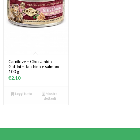
Carnilove – Cibo Umido
Gattini – Tacchino e salmone
100 g
€
2,10
Leggi tutto
Mostra
dettagli